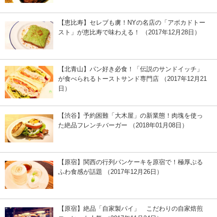
【恵比寿】セレブも虜！NYの名店の「アボカドトー
スト」が恵比寿で味わえる！ （2017年12月28日）
【北青山】パン好き必食！「伝説のサンドイッチ」
が食べられるトーストサンド専門店 （2017年12月21
日）
【渋谷】予約困難「大木屋」の新業態！肉塊を使っ
た絶品フレンチバーガー （2018年01月08日）
【原宿】関西の行列パンケーキを原宿で！極厚ぷる
ふわ食感が話題 （2017年12月26日）
【原宿】絶品「自家製パイ」 こだわりの自家焙煎