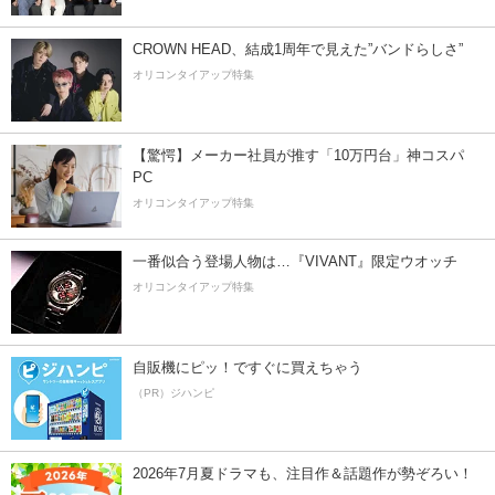
CROWN HEAD、結成1周年で見えた”バンドらしさ”
オリコンタイアップ特集
【驚愕】メーカー社員が推す「10万円台」神コスパ
PC
オリコンタイアップ特集
一番似合う登場人物は…『VIVANT』限定ウオッチ
オリコンタイアップ特集
自販機にピッ！ですぐに買えちゃう
（PR）ジハンピ
2026年7月夏ドラマも、注目作＆話題作が勢ぞろい！