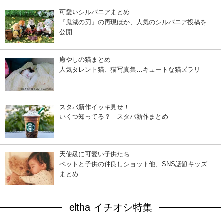
可愛いシルバニアまとめ
『鬼滅の刃』の再現ほか、人気のシルバニア投稿を
公開
癒やしの猫まとめ
人気タレント猫、猫写真集…キュートな猫ズラリ
スタバ新作イッキ見せ！
いくつ知ってる？ スタバ新作まとめ
天使級に可愛い子供たち
ペットと子供の仲良しショット他、SNS話題キッズ
まとめ
eltha イチオシ特集