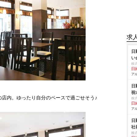
求
日
い
株
日給
アル
日
祝
の店内。ゆったり自分のペースで過ごせそう♪
株
日給
アル
日
社
株