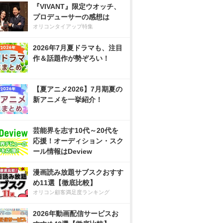
『VIVANT』限定ウオッチ、
プロデューサーの感想は
オリコンタイアップ特集
2026年7月夏ドラマも、注目
作＆話題作が勢ぞろい！
【夏アニメ2026】7月期夏の
新アニメを一挙紹介！
芸能界を志す10代～20代を
応援！オーディション・スク
ール情報はDeview
漫画読み放題サブスクおすす
め11選【徹底比較】
オリコン顧客満足度ランキング
2026年動画配信サービスお