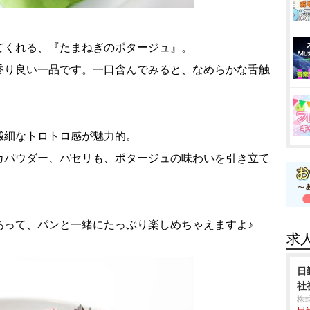
てくれる、『たまねぎのポタージュ』。
香り良い一品です。一口含んでみると、なめらかな舌触
繊細なトロトロ感が魅力的。
カパウダー、パセリも、ポタージュの味わいを引き立て
あって、パンと一緒にたっぷり楽しめちゃえますよ♪
求
日
社
株