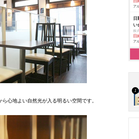
日給
アル
日
い
株
日給
アル
から心地よい自然光が入る明るい空間です。