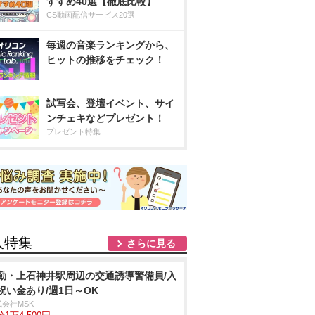
すすめ40選【徹底比較】
CS動画配信サービス20選
毎週の音楽ランキングから、
ヒットの推移をチェック！
試写会、登壇イベント、サイ
ンチェキなどプレゼント！
プレゼント特集
人特集
さらに見る
勤・上石神井駅周辺の交通誘導警備員/入
祝い金あり/週1日～OK
式会社MSK