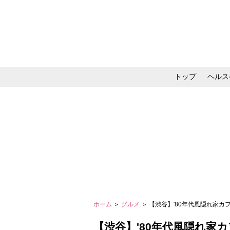
トップ
ヘルス
メイク・コスメ・スキ
ホーム
＞
グルメ
＞ 【渋谷】'80年代風隠れ家カフェ「to
【渋谷】'80年代風隠れ家カフェ「