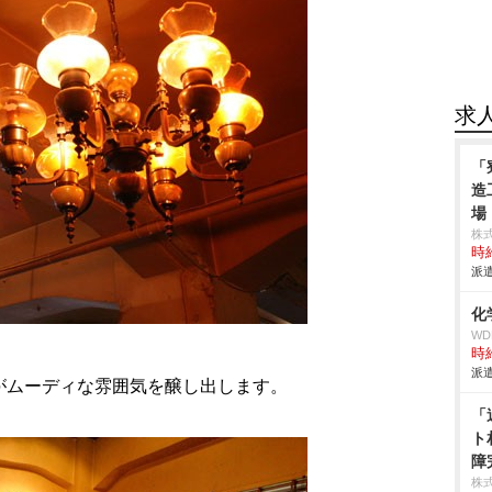
求
「
造
場
株
時給
派遣
化
W
時給
派遣
がムーディな雰囲気を醸し出します。
「
ト
障
株