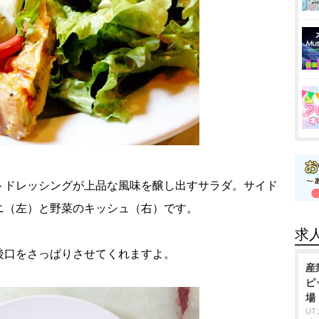
トドレッシングが上品な風味を醸し出すサラダ。サイド
ニ（左）と野菜のキッシュ（右）です。
求
後口をさっぱりさせてくれますよ。
産
ピ
場
U