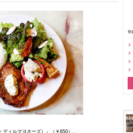
登
 ディルマヨネーズ）』（￥850）。