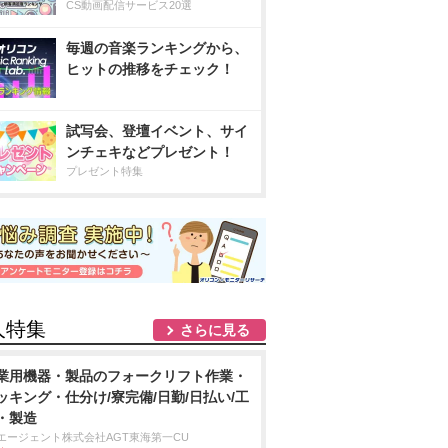
CS動画配信サービス20選
毎週の音楽ランキングから、
ヒットの推移をチェック！
試写会、登壇イベント、サイ
ンチェキなどプレゼント！
プレゼント特集
人特集
さらに見る
業用機器・製品のフォークリフト作業・
ッキング・仕分け/寮完備/日勤/日払い/工
・製造
Tエージェント株式会社AGT東海第一CU