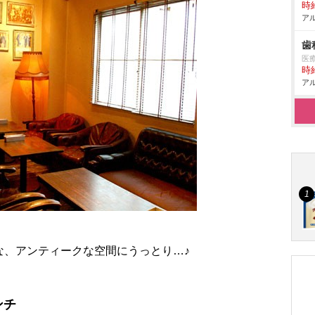
時給
アル
歯
医
時給
アル
な、アンティークな空間にうっとり…♪
ンチ