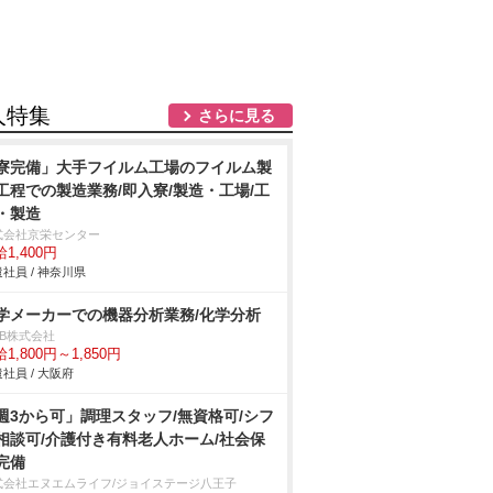
人特集
さらに見る
寮完備」大手フイルム工場のフイルム製
工程での製造業務/即入寮/製造・工場/工
・製造
式会社京栄センター
1,400円
社員 / 神奈川県
学メーカーでの機器分析業務/化学分析
DB株式会社
1,800円～1,850円
社員 / 大阪府
週3から可」調理スタッフ/無資格可/シフ
相談可/介護付き有料老人ホーム/社会保
完備
式会社エヌエムライフ/ジョイステージ八王子