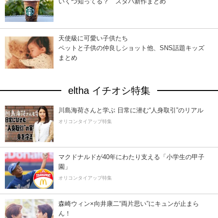
いくつ知ってる？ スタバ新作まとめ
天使級に可愛い子供たち
ペットと子供の仲良しショット他、SNS話題キッズ
まとめ
eltha イチオシ特集
川島海荷さんと学ぶ 日常に潜む“人身取引”のリアル
オリコンタイアップ特集
マクドナルドが40年にわたり支える「小学生の甲子
園」
オリコンタイアップ特集
森崎ウィン×向井康二“両片思い”にキュンが止まら
ん！