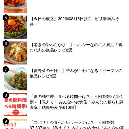
【今日の献立】2026年8月3日(月)「ピリ辛肉みそ
丼」
【驚きのやわらかさ！】ヘルシーなのに大満足！鶏
むね肉の絶品レシピ8選
【夏野菜の王様！】苦みがクセになる！ピーマンの
絶品レシピ8選
「夏の麺料理、食べる時間帯は？」＜回答数37,131
票＞【教えて！ みんなの衣食住「みんなの暮らし調
査隊」結果発表 第610回】
「ズバリ！今食べたいラーメンは？」＜回答数
37,337票＞【教えて！ みんなの衣食住「みんなの暮