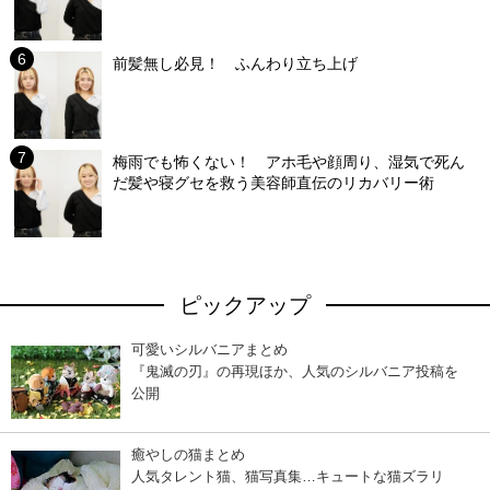
前髪無し必見！ ふんわり立ち上げ
梅雨でも怖くない！ アホ毛や顔周り、湿気で死ん
だ髪や寝グセを救う美容師直伝のリカバリー術
ピックアップ
可愛いシルバニアまとめ
『鬼滅の刃』の再現ほか、人気のシルバニア投稿を
公開
癒やしの猫まとめ
人気タレント猫、猫写真集…キュートな猫ズラリ