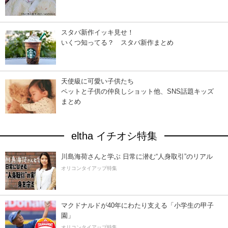
スタバ新作イッキ見せ！
いくつ知ってる？ スタバ新作まとめ
天使級に可愛い子供たち
ペットと子供の仲良しショット他、SNS話題キッズ
まとめ
eltha イチオシ特集
川島海荷さんと学ぶ 日常に潜む“人身取引”のリアル
オリコンタイアップ特集
マクドナルドが40年にわたり支える「小学生の甲子
園」
オリコンタイアップ特集