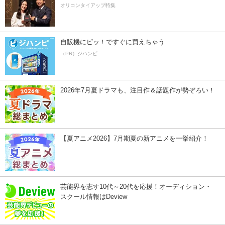
オリコンタイアップ特集
自販機にピッ！ですぐに買えちゃう
（PR）ジハンピ
2026年7月夏ドラマも、注目作＆話題作が勢ぞろい！
【夏アニメ2026】7月期夏の新アニメを一挙紹介！
芸能界を志す10代～20代を応援！オーディション・
スクール情報はDeview