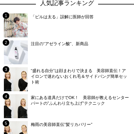
人気記事ランキング
「ピルは太る」誤解に医師が回答
注目の“アゼライン酸”、新商品
“盛れる自分”は顔まわりで決まる 美容師直伝！ア
イロンで迷わないおくれ毛＆サイドバング簡単セッ
ト術
家にある道具だけでOK！ 美容師が教えるセンター
パートの”ふんわり立ち上げ”テクニック
梅雨の美容師直伝”髪リカバリー”