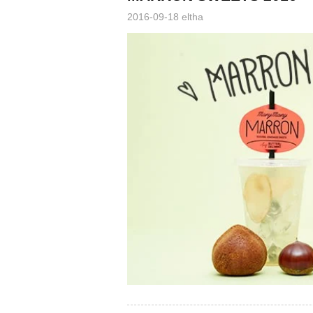
2016-09-18
eltha