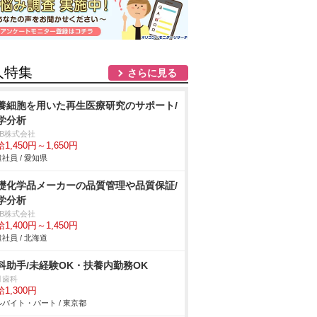
人特集
さらに見る
養細胞を用いた再生医療研究のサポート/
学分析
DB株式会社
1,450円～1,650円
社員 / 愛知県
礎化学品メーカーの品質管理や品質保証/
学分析
DB株式会社
1,400円～1,450円
社員 / 北海道
科助手/未経験OK・扶養内勤務OK
月歯科
1,300円
バイト・パート / 東京都