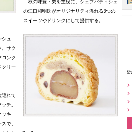
秋の味覚・栗を主役に、シェフパティシェ
の江口和明氏がオリジナリティ溢れる3つの
スイーツやドリンクにして提供する。
ンシュ
ツ。サク
マロンク
ドクリー
登
粒隠れて
マッチ。
クッキー
ンスで、