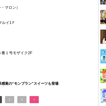
ニー・マロン）
マルイ1Ｆ
番１号モザイク2F
新感覚の“モンブラン”スイーツも登場
2
3
>