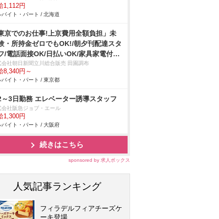
1,112円
バイト・パート / 北海道
東京でのお仕事!上京費用全額負担」未
験・所持金ゼロでもOK!/朝夕刊配達スタ
フ/電話面接OK/日払いOK/家具家電付き
寮完備
式会社朝日新聞立川総合販売 田園調布
8,340円～
バイト・パート / 東京都
2～3日勤務 エレベーター誘導スタッフ
式会社阪急ジョブ・エール
1,300円
バイト・パート / 大阪府
続きはこちら
sponsored by 求人ボックス
人気記事ランキング
フィラデルフィアチーズケ
ーキ登場