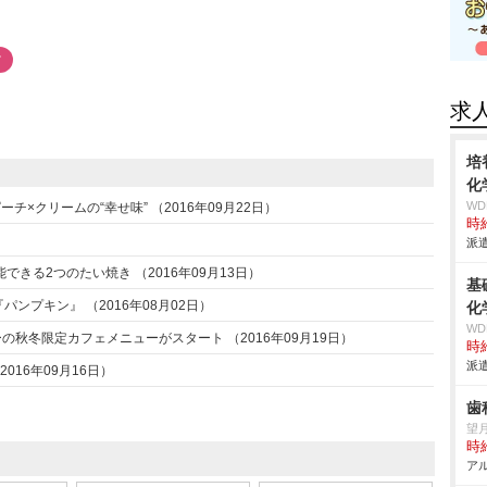
ツ
求
培
化
W
×クリームの“幸せ味” （2016年09月22日）
時給
日）
派遣
きる2つのたい焼き （2016年09月13日）
基
ンプキン』 （2016年08月02日）
化
W
の秋冬限定カフェメニューがスタート （2016年09月19日）
時給
派遣
016年09月16日）
歯
望
時給
アル