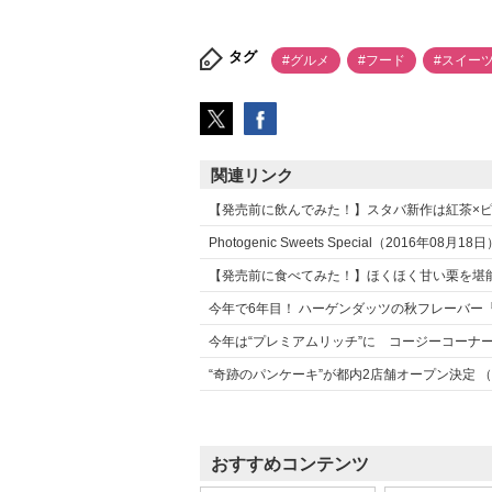
タグ
#グルメ
#フード
#スイー
関連リンク
【発売前に飲んでみた！】スタバ新作は紅茶×ピーチ
Photogenic Sweets Special（2016年08月18
【発売前に食べてみた！】ほくほく甘い栗を堪能で
今年で6年目！ ハーゲンダッツの秋フレーバー『パ
今年は“プレミアムリッチ”に コージーコーナー
“奇跡のパンケーキ”が都内2店舗オープン決定 （2
おすすめコンテンツ