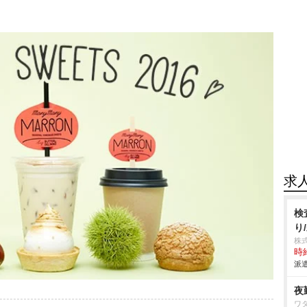
求
検
り
株
時給
派遣
夜
ワ