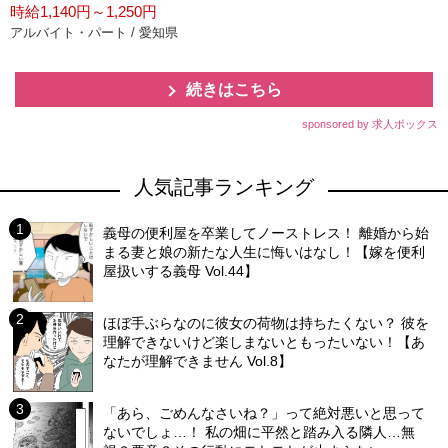
時給1,140円～1,250円
アルバイト・パート / 愛知県
続きはこちら
sponsored by 求人ボックス
人気記事ランキング
義母の便利屋を卒業してノーストレス！ 離婚から始
まる妻と娘の新たな人生に悔いはなし！【嫁を便利
屋扱いする義母 Vol.44】
ほぼ手ぶらなのに彼女の荷物は持ちたくない？ 彼を
理解できないけど楽しまないともったいない！【あ
なたが理解できません Vol.8】
「あら、ごめんなさいね？」って絶対悪いと思って
ないでしょ…！ 私の畑に平然と踏み入る隣人…無