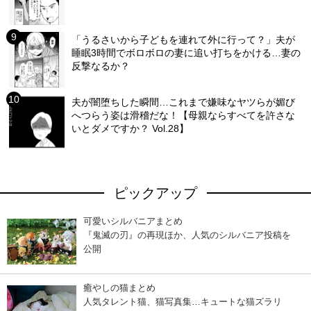
「うるさいから子どもを連れて外に行って？」夫が
睡眠3時間でボロボロの妻に追い打ちをかける…妻の
反撃なるか？
夫が闇堕ちした瞬間…これまで嫌味なヤツらが媚び
へつらう姿は滑稽だな！【母親ならすべてを許さな
いとダメですか？ Vol.28】
ピックアップ
可愛いシルバニアまとめ
『鬼滅の刃』の再現ほか、人気のシルバニア投稿を
公開
癒やしの猫まとめ
人気タレント猫、猫写真集…キュートな猫ズラリ