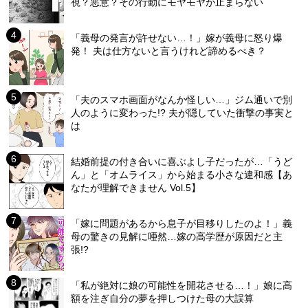
視？悪意？その行動にモヤモヤが止まらない
「義母の発言が許せない…！」嫁が義母に怒り爆
発！ 夫は仕方ないと言うけれど諦めるべき？
「夫のスマホ画面がなんか怪しい…」ジム通いで別
人のように変わった!? 夫が隠していた衝撃の事実と
は
結婚前提の付き合いに喜ぶよし子だったが…「うど
ん」と「オムライス」から始まる小さな違和感【あ
なたが理解できません Vol.5】
「嫁に問題があるから息子が目移りしたのよ！」義
母の驚きの見解に唖然…嫁の高学歴が原因だと主
張!?
「私が絶対に娘の可能性を開花させる…！」娘に高
額を注ぎ自分の夢を押しつけた母の大誤算