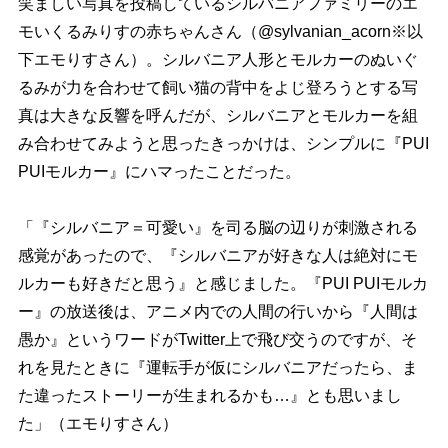
笑ましい写真を投稿しているシルバニアファミリーのエ
モいくるみりすの赤ちゃんさん（@sylvanian_acorn※以
下エモりすさん）。シルバニア人形とモルカーのぬいぐ
るみが力を合わせて飼い猫の背中をよじ登ろうとする写
真は大きな反響を呼んだが、シルバニアとモルカーを組
み合わせてみようと思ったきっかけは、シンプルに『PUI
PUIモルカー』にハマったことだった。
「『シルバニア＝可愛い』を司る脳の辺りが刺激される
感覚があったので、『シルバニアが好きな人は絶対にモ
ルカーも好きだと思う』と感じました。『PUI PUIモルカ
ー』の放送後は、アニメ内での人間の行いから『人間は
愚か』というワードがTwitter上で飛び交うのですが、そ
れを見たときに『運転手が仮にシルバニアだったら、ま
た違ったストーリーが生まれるかも…』とも思いまし
た」（エモりすさん）