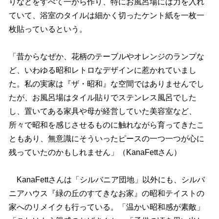
りなどをすべて一から作り、特にお風呂場には力を入れ
ていて、浴室のタイルは細かく切ったケント紙を一枚一
枚貼っているという。
「昔からなぜか、花柄のテーブルやオレンジのランプな
ど、いわゆる昭和レトロなデザインに惹かれていまし
た。私の実家は『ザ・昭和』な空間ではありませんでし
たが、お風呂場はタイル貼りでステンレス風呂でした
し、置いてある家具や母が経営していた美容室など、
所々で昭和を感じさせるものに触れながら育ってきたこ
ともあり、無意識にそういったピースの一つ一つが心に
残っていたのかもしれません」（KanaFettさん）
KanaFettさんは「シルバニア団地」以外にも、シルバ
ニアハウス『緑の丘のすてきなお家』の昭和テイストの
家へのリメイクも行っている。「温かい昭和感が素敵」