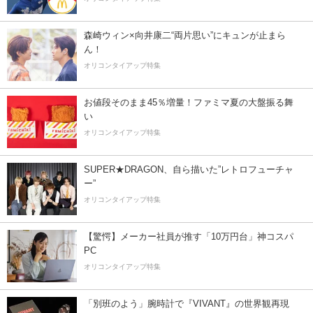
森崎ウィン×向井康二“両片思い”にキュンが止まら
ん！
オリコンタイアップ特集
お値段そのまま45％増量！ファミマ夏の大盤振る舞
い
オリコンタイアップ特集
SUPER★DRAGON、自ら描いた”レトロフューチャ
ー”
オリコンタイアップ特集
【驚愕】メーカー社員が推す「10万円台」神コスパ
PC
オリコンタイアップ特集
「別班のよう」腕時計で『VIVANT』の世界観再現