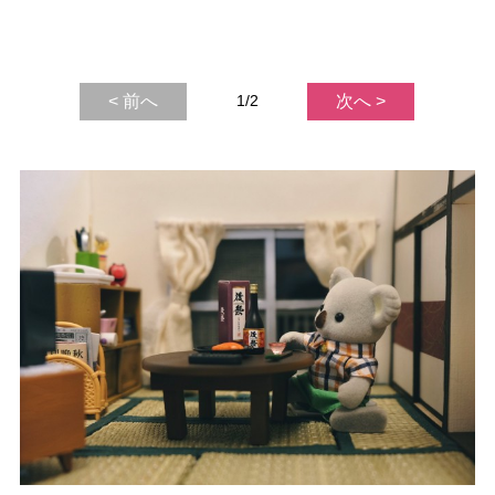
< 前へ
1/2
次へ >