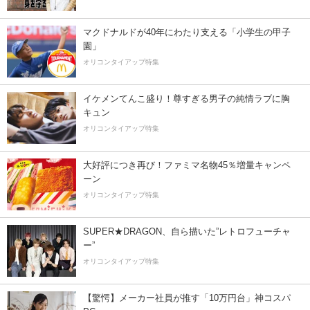
マクドナルドが40年にわたり支える「小学生の甲子
園」
オリコンタイアップ特集
イケメンてんこ盛り！尊すぎる男子の純情ラブに胸
キュン
オリコンタイアップ特集
大好評につき再び！ファミマ名物45％増量キャンペ
ーン
オリコンタイアップ特集
SUPER★DRAGON、自ら描いた”レトロフューチャ
ー”
オリコンタイアップ特集
【驚愕】メーカー社員が推す「10万円台」神コスパ