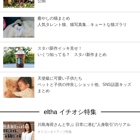
公開
癒やしの猫まとめ
人気タレント猫、猫写真集…キュートな猫ズラリ
スタバ新作イッキ見せ！
いくつ知ってる？ スタバ新作まとめ
天使級に可愛い子供たち
ペットと子供の仲良しショット他、SNS話題キッズ
まとめ
eltha イチオシ特集
川島海荷さんと学ぶ 日常に潜む“人身取引”のリアル
オリコンタイアップ特集