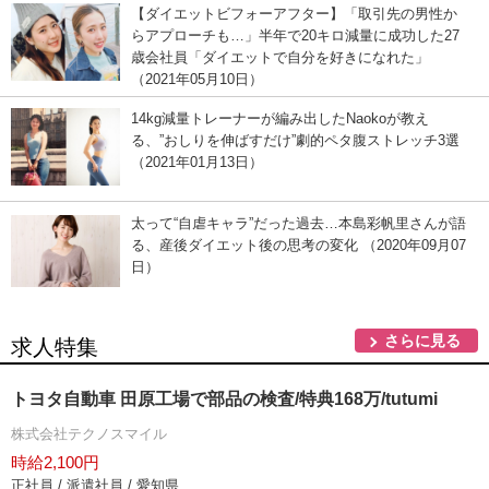
【ダイエットビフォーアフター】「取引先の男性か
らアプローチも…」半年で20キロ減量に成功した27
歳会社員「ダイエットで自分を好きになれた」
（2021年05月10日）
14kg減量トレーナーが編み出したNaokoが教え
る、”おしりを伸ばすだけ”劇的ペタ腹ストレッチ3選
（2021年01月13日）
太って“自虐キャラ”だった過去…本島彩帆里さんが語
る、産後ダイエット後の思考の変化 （2020年09月07
日）
さらに見る
求人特集
トヨタ自動車 田原工場で部品の検査/特典168万/tutumi
株式会社テクノスマイル
時給2,100円
正社員 / 派遣社員 / 愛知県