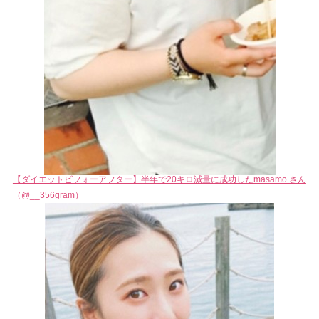
【ダイエットビフォーアフター】半年で20キロ減量に成功したmasamo.さん
（@__356gram）