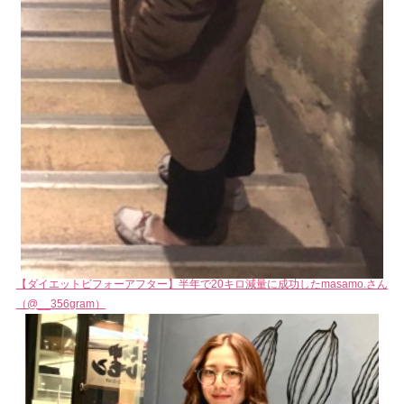
【ダイエットビフォーアフター】半年で20キロ減量に成功したmasamo.さん
（@__356gram）