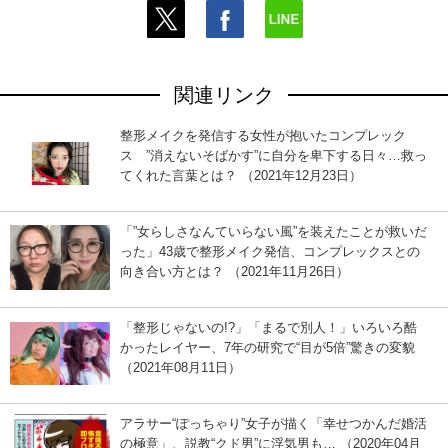
関連リンク
整形メイクを発信する女性が抱いたコンプレック
ス ”消えないそばかす”に自分を卑下する日々…救っ
てくれた言葉とは？ （2021年12月23日）
「”女らしさなんていらない風”を装えたことが救いだ
った」43歳で整形メイク発信、コンプレックスとの
向き合い方とは？ （2021年11月26日）
「整形じゃないの!?」「まるで別人！」いろいろ酷
かったレイヤー、7年の研究で“目が5倍”驚きの変貌
（2021年08月11日）
アラサー“ぽっちゃり”女子が描く「幸せつかんだ婚活
の極意」、説教“クド男”に浮気男も… （2020年04月