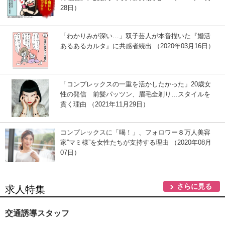
28日）
「わかりみが深い…」双子芸人が本音描いた『婚活
あるあるカルタ』に共感者続出 （2020年03月16日）
「コンプレックスの一重を活かしたかった」20歳女
性の発信 前髪パッツン、眉毛全剃り…スタイルを
貫く理由 （2021年11月29日）
コンプレックスに「喝！」、フォロワー８万人美容
家”マミ様”を女性たちが支持する理由 （2020年08月
07日）
さらに見る
求人特集
交通誘導スタッフ