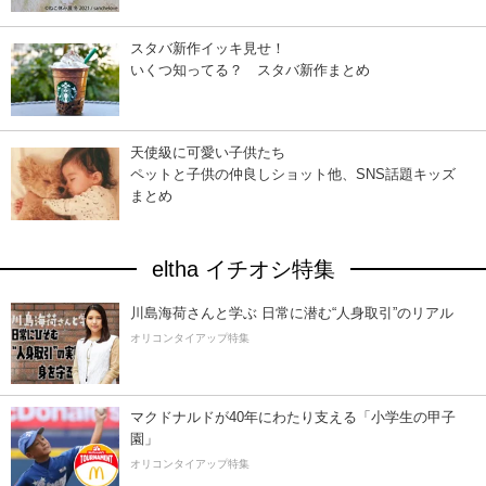
スタバ新作イッキ見せ！
いくつ知ってる？ スタバ新作まとめ
天使級に可愛い子供たち
ペットと子供の仲良しショット他、SNS話題キッズ
まとめ
eltha イチオシ特集
川島海荷さんと学ぶ 日常に潜む“人身取引”のリアル
オリコンタイアップ特集
マクドナルドが40年にわたり支える「小学生の甲子
園」
オリコンタイアップ特集