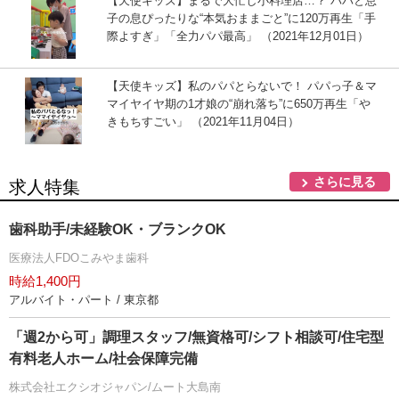
【天使キッズ】まるで大忙し小料理店…？ パパと息
子の息ぴったりな“本気おままごと”に120万再生「手
際よすぎ」「全力パパ最高」 （2021年12月01日）
【天使キッズ】私のパパとらないで！ パパっ子＆マ
マイヤイヤ期の1才娘の“崩れ落ち”に650万再生「
きもちすごい」 （2021年11月04日）
さらに見る
求人特集
歯科助手/未経験OK・ブランクOK
医療法人FDOこみやま歯科
時給1,400円
アルバイト・パート / 東京都
「週2から可」調理スタッフ/無資格可/シフト相談可/住宅型
有料老人ホーム/社会保障完備
株式会社エクシオジャパン/ムート大島南