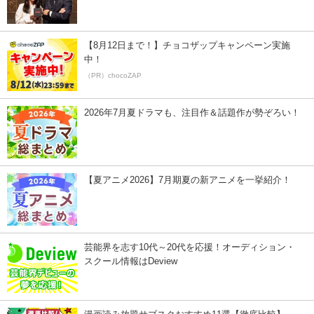
【8月12日まで！】チョコザップキャンペーン実施
中！
（PR）chocoZAP
2026年7月夏ドラマも、注目作＆話題作が勢ぞろい！
【夏アニメ2026】7月期夏の新アニメを一挙紹介！
芸能界を志す10代～20代を応援！オーディション・
スクール情報はDeview