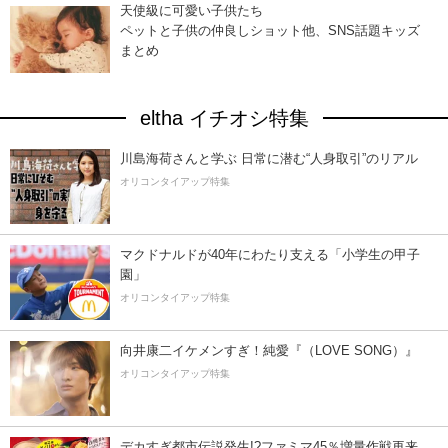
天使級に可愛い子供たち
ペットと子供の仲良しショット他、SNS話題キッズ
まとめ
eltha イチオシ特集
川島海荷さんと学ぶ 日常に潜む“人身取引”のリアル
オリコンタイアップ特集
マクドナルドが40年にわたり支える「小学生の甲子
園」
オリコンタイアップ特集
向井康二イケメンすぎ！純愛『（LOVE SONG）』
オリコンタイアップ特集
デカすぎ都市伝説発生!?ファミマ45％増量作戦再来