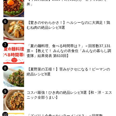
丼」
【驚きのやわらかさ！】ヘルシーなのに大満足！鶏
むね肉の絶品レシピ8選
「夏の麺料理、食べる時間帯は？」＜回答数37,131
票＞【教えて！ みんなの衣食住「みんなの暮らし調
査隊」結果発表 第610回】
【夏野菜の王様！】苦みがクセになる！ピーマンの
絶品レシピ8選
コスパ最強！ひき肉の絶品レシピ8選【和・洋・エス
ニック全部うまい】
「ズバリ！今食べたいラーメンは？」＜回答数