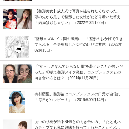
【整形美女】成人式で写真を撮られたくなかった…
頭の先から足まで整形した女性がたどり着いた答え
「結局は顔じゃない」 （2022年02月22日）
“整形＝ズルい”世間の風潮に…「整形のおかげで生き
てられる」全身整形した女性の叫びに共感 （2022年
02月13日）
「”女らしさなんていらない風”を装えたことが救いだ
った」43歳で整形メイク発信、コンプレックスとの
向き合い方とは？ （2021年11月26日）
有村藍里、整形後はコンプレックスの口元が自信に
「毎日がハッピー！」 （2019年09月14日）
あいのり桃が語るSNSとの向き合い方、「たとえネ
ガティブでも私に興味を持ってくれたことがうれし