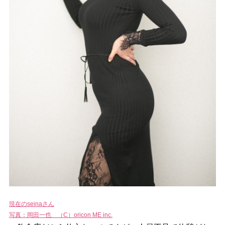
現在のseinaさん
写真：岡田一也 （C）oricon ME inc.