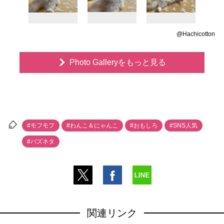
@Hachicotton
Photo Galleryをもっと見る
#モフモフ
#わんこ＆にゃんこ
#おもしろ
#SNS人気
#バズネタ
関連リンク