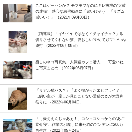
ここはゲーセンか？ モフモフなのにキレ抜群の“太鼓
の達猫” 熱心な練習動画に「鬼いけそう」「リズム
感いい！」 （2021年09月08日）
【猫連載】「イヤイヤではなくイチャイチャ？」爪
切りさせてくれない猫、愛おしい“やめて顔”にいいね
連打 （2022年06月08日）
癒しのネコ写真集、人気猫カフェ潜入… 可愛いね
こ写真まとめ （2022年06月07日）
「リアル猫バス？」「よく揚がったエビフライ？」
…飼い主が一度しか見たことない愛猫の姿が大喜利
祭りに （2022年06月04日）
「可愛ええんじゃあぁ！」コショコショからの“あご
乗せ寝”…作業の邪魔しに来た猫のツンデレに200万
再生超 （2022年05月24日）