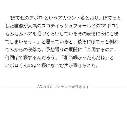
“ぽてねのアポロ”というアカウント名とおり、ぽてっと
した寝姿が人気のスコティッシュフォールドの“アポロ”。
もふもふヘアを毛づくろいしているその表情に今にも寝
てしまいそう…」と思っていると、後ろにぽてっと倒れ
こみからの寝落ち。予想通りの展開に「全周するのに、
何回ぽて寝するんだろう」「相当眠かったんだね」と、
アポロくんのぽて寝になごむ声が寄せられた。
ADの後にコンテンツが続きます