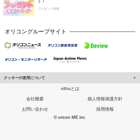
ト！
プレゼント特集
オリコングループサイト
クッキーの使用について
このサイトでは Cookie を使用して、ユーザーに合わせたコンテンツや広告の
elthaとは
表示、ソーシャル メディア機能の提供、広告の表示回数やクリック数の測定を
会社概要
個人情報保護方針
行っています。
また、ユーザーによるサイトの利用状況についても情報を収集し、ソーシャル
お問い合わせ
採用情報
メディアや広告配信、データ解析の各パートナーに提供しています。
各パートナーは、この情報とユーザーが各パートナーに提供した他の情報や、
© oricon ME inc.
ユーザーが各パートナーのサービスを使用したときに収集した他の情報を組み
合わせて使用することがあります。