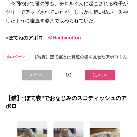
今回のぽて寝の際も、チロルくんに起こされる様子が
ツリーでアップされていたが、しっかり追い払い、失神
したように寝直す姿まで収められていた。
■
ぽてねのアポロ
＠Hachicotton
【写真】ぽて寝とは真逆の姿を見せたアポロくん
次のページ
< 前へ
1/2
次へ >
【猫】“ぽて寝”でおなじみのスコティッシュのア
ポロ