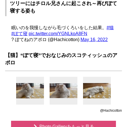
ツリーにはチロル兄さんに起こされ～再びぽて
寝する姿も
眠いのを我慢しながら毛づくろいをした結果。
#猫
#ぽて寝
pic.twitter.com/YGNLkoA8FN
? ぽてねのアポロ (@Hachicotton)
May 16, 2022
【猫】“ぽて寝”でおなじみのスコティッシュのア
ポロ
@Hachicotton
Photo Galleryをもっと見る