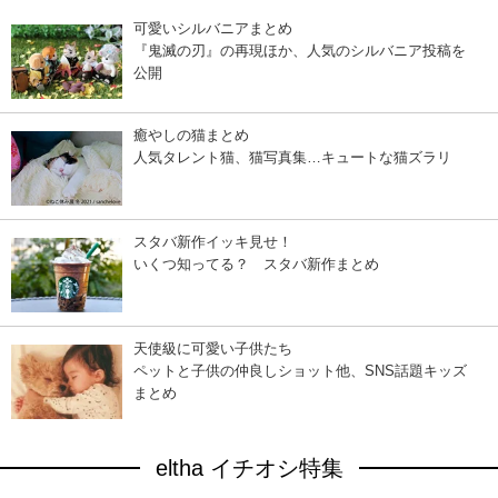
可愛いシルバニアまとめ
『鬼滅の刃』の再現ほか、人気のシルバニア投稿を
公開
癒やしの猫まとめ
人気タレント猫、猫写真集…キュートな猫ズラリ
スタバ新作イッキ見せ！
いくつ知ってる？ スタバ新作まとめ
天使級に可愛い子供たち
ペットと子供の仲良しショット他、SNS話題キッズ
まとめ
eltha イチオシ特集