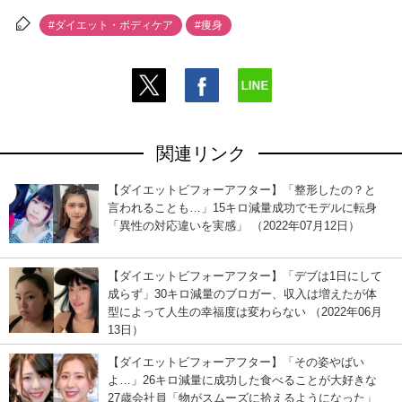
#ダイエット・ボディケア
#痩身
関連リンク
【ダイエットビフォーアフター】「整形したの？と
言われることも…」15キロ減量成功でモデルに転身
「異性の対応違いを実感」 （2022年07月12日）
【ダイエットビフォーアフター】「デブは1日にして
成らず」30キロ減量のブロガー、収入は増えたが体
型によって人生の幸福度は変わらない （2022年06月
13日）
【ダイエットビフォーアフター】「その姿やばい
よ…」26キロ減量に成功した食べることが大好きな
27歳会社員「物がスムーズに拾えるようになった」