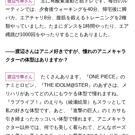
主に有酸素運動と筋トレです。毎日のル
渡辺弓華さん
ーティンでは、夕食後ウォーキングを40分、帰宅後に脚
パカ、エアチャリ8分、腹筋を鍛えるトレーニングを2種
類やっていました。たまにダンスを1時間やったり、エア
縄跳び1000回をやったりすることもありました。
――渡辺さんはアニメ好きですが、憧れのアニメキャラ
クターの体型はありますか？
たくさんあります。『ONE PIECE』の
渡辺弓華さん
ナミとロビン、『THE IDOLM@STER』のあずさは、メ
リハリがあってどの人にもウケる体型で憧れますね。
『ラブライブ！』のえりち（綾瀬絵里）もスラッとして
私の好きな体型です。あと、『進撃の巨人』のミカサも
引き締まったカッコいい体型で憧れます。アニメキャラ
クター以外では、何でも美しく着られて、どんなポーズ