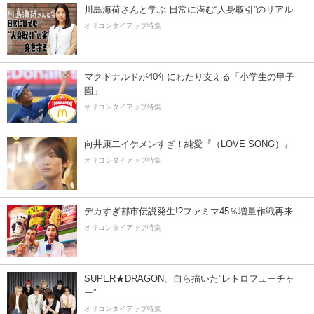
川島海荷さんと学ぶ 日常に潜む“人身取引”のリアル
オリコンタイアップ特集
マクドナルドが40年にわたり支える「小学生の甲子
園」
オリコンタイアップ特集
向井康二イケメンすぎ！純愛『（LOVE SONG）』
オリコンタイアップ特集
デカすぎ都市伝説発生!?ファミマ45％増量作戦再来
オリコンタイアップ特集
SUPER★DRAGON、自ら描いた”レトロフューチャ
ー”
オリコンタイアップ特集