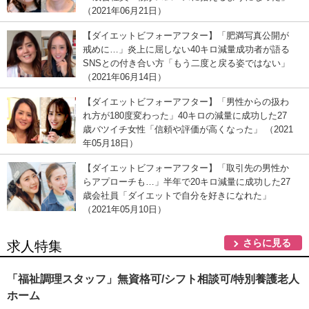
（2021年06月21日）
【ダイエットビフォーアフター】「肥満写真公開が
戒めに…」炎上に屈しない40キロ減量成功者が語る
SNSとの付き合い方「もう二度と戻る姿ではない」
（2021年06月14日）
【ダイエットビフォーアフター】「男性からの扱わ
れ方が180度変わった」40キロの減量に成功した27
歳バツイチ女性「信頼や評価が高くなった」 （2021
年05月18日）
【ダイエットビフォーアフター】「取引先の男性か
らアプローチも…」半年で20キロ減量に成功した27
歳会社員「ダイエットで自分を好きになれた」
（2021年05月10日）
さらに見る
求人特集
「福祉調理スタッフ」無資格可/シフト相談可/特別養護老人
ホーム