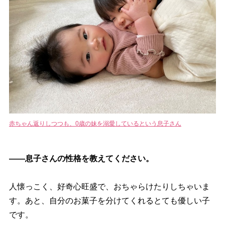
赤ちゃん返りしつつも、0歳の妹を溺愛しているという息子さん
――息子さんの性格を教えてください。
人懐っこく、好奇心旺盛で、おちゃらけたりしちゃいま
す。あと、自分のお菓子を分けてくれるとても優しい子
です。