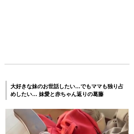
大好きな妹のお世話したい…でもママも独り占
めしたい… 妹愛と赤ちゃん返りの葛藤