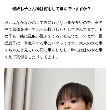
――普段お子さん達は何をして遊んでいますか？
最近はなかなか寒くて外に行けない事が多いので、家の
中で風船を使ってボール投げしたりして遊んでます。下
の子も一緒に風船が飛んでくると喜んで笑ってます。最
近息子は、真似をする事にハマってます。大人のやる事
をちゃんと見ていて同じ事をしたり、時には妹のやる事
を見て真似をしたりしてます。