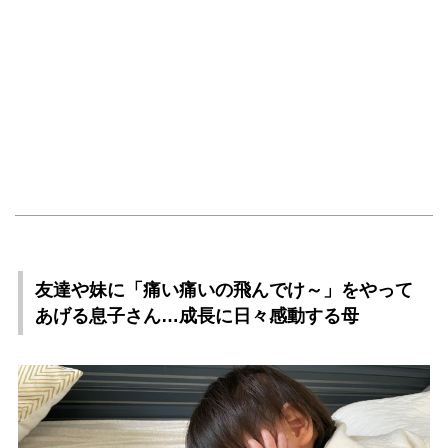
友達や妹に「痛い痛いの飛んでけ～」をやって
あげる息子さん…成長に日々感動する母