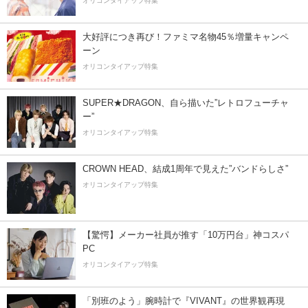
オリコンタイアップ特集
大好評につき再び！ファミマ名物45％増量キャンペ
ーン
オリコンタイアップ特集
SUPER★DRAGON、自ら描いた”レトロフューチャ
ー”
オリコンタイアップ特集
CROWN HEAD、結成1周年で見えた”バンドらしさ”
オリコンタイアップ特集
【驚愕】メーカー社員が推す「10万円台」神コスパ
PC
オリコンタイアップ特集
「別班のよう」腕時計で『VIVANT』の世界観再現