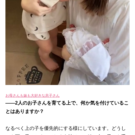
お母さんも妹も大好きな息子さん
――2人のお子さんを育てる上で、何か気を付けているこ
とはありますか？
なるべく上の子を優先的にする様にしています。どうし