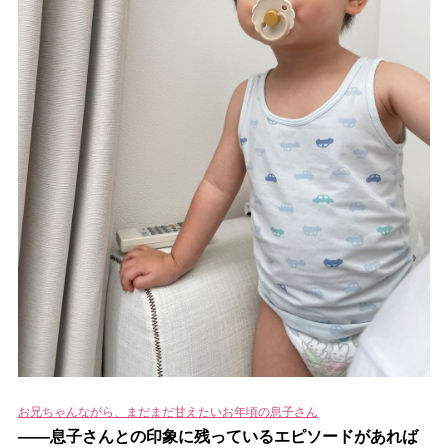
お兄ちゃんながら、まだまだ甘えたいお年頃の息子さん
――息子さんとの印象に残っているエピソードがあれば