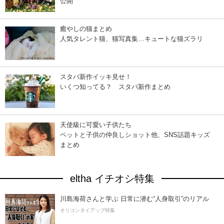
公開
癒やしの猫まとめ
人気タレント猫、猫写真集…キュートな猫ズラリ
スタバ新作イッキ見せ！
いくつ知ってる？ スタバ新作まとめ
天使級に可愛い子供たち
ペットと子供の仲良しショット他、SNS話題キッズ
まとめ
eltha イチオシ特集
川島海荷さんと学ぶ 日常に潜む“人身取引”のリアル
オリコンタイアップ特集