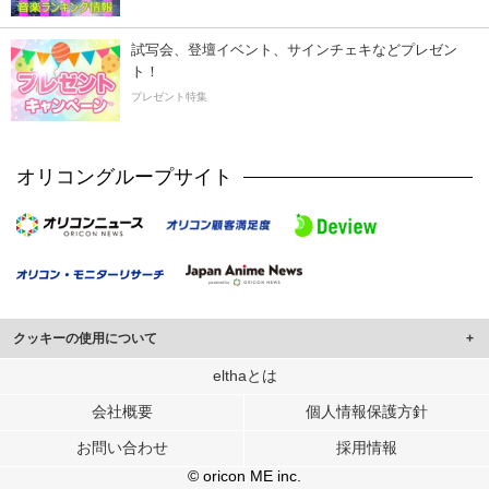
試写会、登壇イベント、サインチェキなどプレゼン
ト！
プレゼント特集
オリコングループサイト
クッキーの使用について
このサイトでは Cookie を使用して、ユーザーに合わせたコンテンツや広告の
elthaとは
表示、ソーシャル メディア機能の提供、広告の表示回数やクリック数の測定を
会社概要
個人情報保護方針
行っています。
また、ユーザーによるサイトの利用状況についても情報を収集し、ソーシャル
お問い合わせ
採用情報
メディアや広告配信、データ解析の各パートナーに提供しています。
各パートナーは、この情報とユーザーが各パートナーに提供した他の情報や、
© oricon ME inc.
ユーザーが各パートナーのサービスを使用したときに収集した他の情報を組み