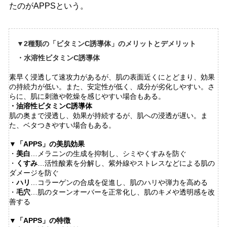
たのがAPPSという。
▼2種類の「ビタミンC誘導体」のメリットとデメリット
・水溶性ビタミンC誘導体
素早く浸透して速攻力があるが、肌の表面近くにとどまり、効果
の持続力が低い。また、安定性が低く、成分が劣化しやすい。さ
らに、肌に刺激や乾燥を感じやすい場合もある。
・油溶性ビタミンC誘導体
肌の奥まで浸透し、効果が持続するが、肌への浸透が遅い。ま
た、ベタつきやすい場合もある。
▼「APPS」の美肌効果
・
美白
…メラニンの生成を抑制し、シミやくすみを防ぐ
・
くすみ
…活性酸素を分解し、紫外線やストレスなどによる肌の
ダメージを防ぐ
・
ハリ
…コラーゲンの合成を促進し、肌のハリや弾力を高める
・
毛穴
…肌のターンオーバーを正常化し、肌のキメや透明感を改
善する
▼「APPS」の特徴