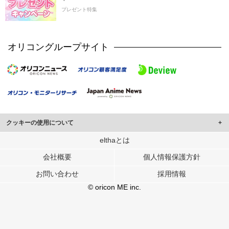
プレゼント特集
オリコングループサイト
クッキーの使用について
このサイトでは Cookie を使用して、ユーザーに合わせたコンテンツや広告の
elthaとは
表示、ソーシャル メディア機能の提供、広告の表示回数やクリック数の測定を
会社概要
個人情報保護方針
行っています。
また、ユーザーによるサイトの利用状況についても情報を収集し、ソーシャル
お問い合わせ
採用情報
メディアや広告配信、データ解析の各パートナーに提供しています。
各パートナーは、この情報とユーザーが各パートナーに提供した他の情報や、
© oricon ME inc.
ユーザーが各パートナーのサービスを使用したときに収集した他の情報を組み
合わせて使用することがあります。