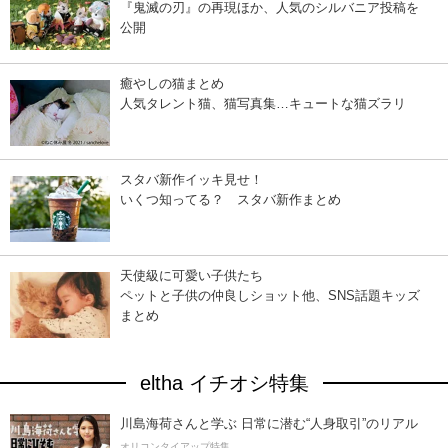
『鬼滅の刃』の再現ほか、人気のシルバニア投稿を
公開
癒やしの猫まとめ
人気タレント猫、猫写真集…キュートな猫ズラリ
スタバ新作イッキ見せ！
いくつ知ってる？ スタバ新作まとめ
天使級に可愛い子供たち
ペットと子供の仲良しショット他、SNS話題キッズ
まとめ
eltha イチオシ特集
川島海荷さんと学ぶ 日常に潜む“人身取引”のリアル
オリコンタイアップ特集