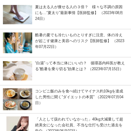
夏は太る人が痩せる人の３倍？ 様々な不調の原因
にも…“夏太り”最新事情【医師監修】 （2023年08月
24日）
酷暑の夏でも冷たいものとりすぎに注意、体の冷え
が起こす健康と美容へのリスク【医師監修】 （2023
年07月22日）
“白湯”って本当に体にいいの？ 循環器内科医が教え
る“酷暑を乗り切る”効果とは？ （2023年07月15日）
コンビニ飯のみを食べ続けてマイナス約10kgを達成
した男性に聞く”ダイエットの本質” （2022年07月04
日）
「人として扱われていなかった」40kg大減量して超
絶美女になった会社員、不当な仕打ち受けた過去を
告白 （2022年06月07日）