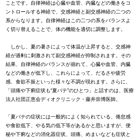
ことです。自律神経は心臓や血管、内臓などの働きをコ
ントロールする神経で、交感神経と副交感神経の二つの
系からなります。自律神経はこの二つの系をバランスよ
く切り替えることで、体の機能を適切に調整します。
しかし、夏の暑さによって体温が上昇すると、交感神
経が過剰に刺激されて副交感神経が抑制されます。その
結果、自律神経のバランスが崩れて、心臓や血管、内臓
などの働きが低下し、これらによって、だるさや疲労
感、食欲不振といった様々な不調が現れます。さらに、
「頭痛や下痢症状も“夏バテ”のひとつ」と話すのは、医療
法人社団正恵会ディオクリニック・藤井崇博医師。
「夏バテの症状には一般的によく知られている、倦怠感
食欲低下、やる気の低下等があるかと思いますが、便
秘や下痢などの消化器症状、頭痛、めまいなども症状と