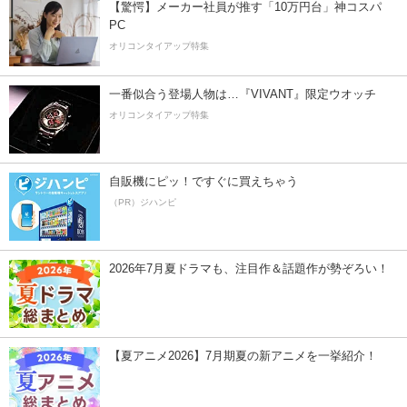
【驚愕】メーカー社員が推す「10万円台」神コスパ
PC
オリコンタイアップ特集
一番似合う登場人物は…『VIVANT』限定ウオッチ
オリコンタイアップ特集
自販機にピッ！ですぐに買えちゃう
（PR）ジハンピ
2026年7月夏ドラマも、注目作＆話題作が勢ぞろい！
【夏アニメ2026】7月期夏の新アニメを一挙紹介！