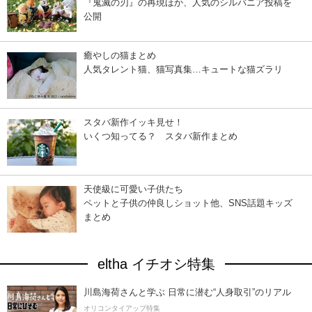
『鬼滅の刃』の再現ほか、人気のシルバニア投稿を
公開
癒やしの猫まとめ
人気タレント猫、猫写真集…キュートな猫ズラリ
スタバ新作イッキ見せ！
いくつ知ってる？ スタバ新作まとめ
天使級に可愛い子供たち
ペットと子供の仲良しショット他、SNS話題キッズ
まとめ
eltha イチオシ特集
川島海荷さんと学ぶ 日常に潜む“人身取引”のリアル
オリコンタイアップ特集