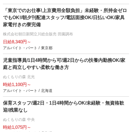
「東京でのお仕事!上京費用全額負担」未経験・所持金ゼロ
でもOK!/朝夕刊配達スタッフ/電話面接OK/日払いOK/家具
家電付きの寮完備
株式会社朝日新聞立川総合販売 田園調布
日給8,340円～
アルバイト・パート / 東京都
児童指導員/1日4時間から可/週2日からの扶養内勤務OK/家
庭と両立しやすい柔軟な働き方
ぬくもりの森 北光
時給1,100円～
アルバイト・パート / 北海道
保育スタッフ/週2日・1日4時間からOK/未経験・無資格歓
迎/残業なし
ぬくもりの森 中央
時給1,075円～