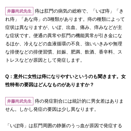
痔は肛門の病気の総称で、「いぼ痔」「き
井藤尚武先生
れ痔」「あな痔」の3種類があります。痔の種類によって
症状は異なりますが、いぼ、出血、痛み、痒みなどが主
な症状です。便通の異常や肛門の機能異常が引き金にな
るほか、冷えなどの血液循環の不良、強いいきみや無理
な排便などの排便習慣、妊娠、肥満、飲酒、香辛料、ス
トレスなどが原因として発症します。
Q：意外に女性は痔になりやすいというのも聞きます。女
性特有の要因はどんなものがありますか？
痔の発症割合には統計的に男女差はありま
井藤尚武先生
せん。しかし発症の要因は少し異なります。
「いぼ痔」は肛門周囲の静脈のうっ血が原因で発症する