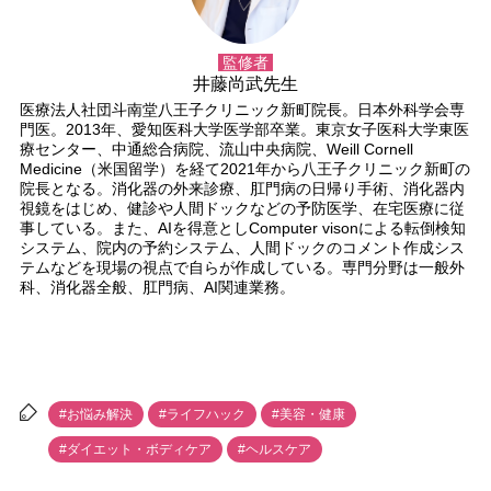
監修者
井藤尚武先生
医療法人社団斗南堂八王子クリニック新町院長。日本外科学会専
門医。2013年、愛知医科大学医学部卒業。東京女子医科大学東医
療センター、中通総合病院、流山中央病院、Weill Cornell
Medicine（米国留学）を経て2021年から八王子クリニック新町の
院長となる。消化器の外来診療、肛門病の日帰り手術、消化器内
視鏡をはじめ、健診や人間ドックなどの予防医学、在宅医療に従
事している。また、AIを得意としComputer visonによる転倒検知
システム、院内の予約システム、人間ドックのコメント作成シス
テムなどを現場の視点で自らが作成している。専門分野は一般外
科、消化器全般、肛門病、AI関連業務。
#お悩み解決
#ライフハック
#美容・健康
#ダイエット・ボディケア
#ヘルスケア