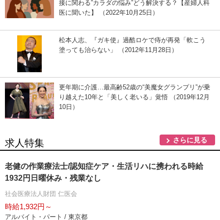
接に関わる”カラダの悩み”どう解決する？【産婦人科
医に聞いた】 （2022年10月25日）
松本人志、『ガキ使』過酷ロケで痔が再発「軟こう
塗っても治らない」 （2012年11月28日）
更年期に介護…最高齢52歳の“美魔女グランプリ”が乗
り越えた10年と「美しく老いる」覚悟 （2019年12月
10日）
さらに見る
求人特集
老健の作業療法士/認知症ケア・生活リハに携われる時給
1932円日曜休み・残業なし
社会医療法人財団 仁医会
時給1,932円～
アルバイト・パート / 東京都