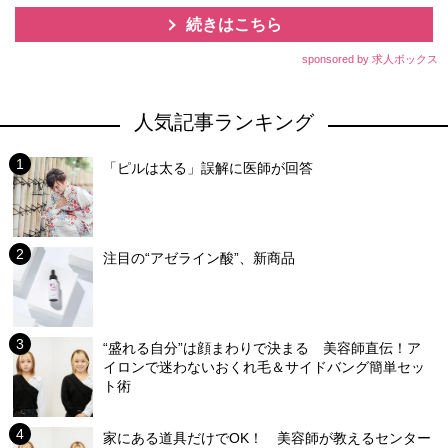
続きはこちら
sponsored by 求人ボックス
人気記事ランキング
「ピルは太る」誤解に医師が回答
注目の“アゼライン酸”、新商品
“盛れる自分”は顔まわりで決まる 美容師直伝！ア
イロンで迷わないおくれ毛＆サイドバング簡単セッ
ト術
家にある道具だけでOK！ 美容師が教えるセンター