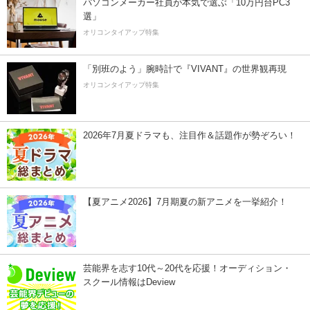
パソコンメーカー社員が本気で選ぶ「10万円台PC3
選」
オリコンタイアップ特集
「別班のよう」腕時計で『VIVANT』の世界観再現
オリコンタイアップ特集
2026年7月夏ドラマも、注目作＆話題作が勢ぞろい！
【夏アニメ2026】7月期夏の新アニメを一挙紹介！
芸能界を志す10代～20代を応援！オーディション・
スクール情報はDeview