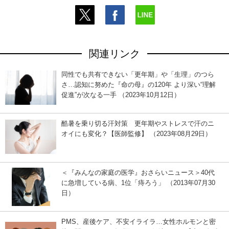
関連リンク
同性でも共有できない「更年期」や「生理」のつら
さ…認知に努めた『命の母』の120年 より深い“理解
促進”が次なる一手 （2023年10月12日）
酷暑を乗り切る汗対策 更年期やストレスで汗のニ
オイにも変化？【医師監修】 （2023年08月29日）
＜『みんなの家庭の医学』おさらいニュース＞40代
に急増している病、1位「痔ろう」 （2013年07月30
日）
PMS、産後ケア、不安イライラ…女性ホルモンと密