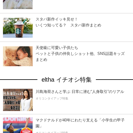
スタバ新作イッキ見せ！
いくつ知ってる？ スタバ新作まとめ
天使級に可愛い子供たち
ペットと子供の仲良しショット他、SNS話題キッズ
まとめ
eltha イチオシ特集
川島海荷さんと学ぶ 日常に潜む“人身取引”のリアル
オリコンタイアップ特集
マクドナルドが40年にわたり支える「小学生の甲子
園」
オリコンタイアップ特集