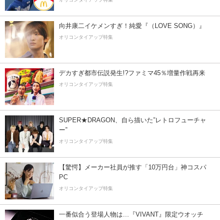
向井康二イケメンすぎ！純愛『（LOVE SONG）』
オリコンタイアップ特集
デカすぎ都市伝説発生!?ファミマ45％増量作戦再来
オリコンタイアップ特集
SUPER★DRAGON、自ら描いた”レトロフューチャ
ー”
オリコンタイアップ特集
【驚愕】メーカー社員が推す「10万円台」神コスパ
PC
オリコンタイアップ特集
一番似合う登場人物は…『VIVANT』限定ウオッチ