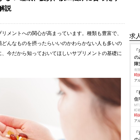
解説
リメントへの関心が高まっています。種類も豊富で、
求
局どんなものを摂ったらいいのかわらかない人も多いの
「
に、今だから知っておいてほしいサプリメントの基礎に
の
障
有
時給
アル
「
住
M
町椿
時給
アル
「
の