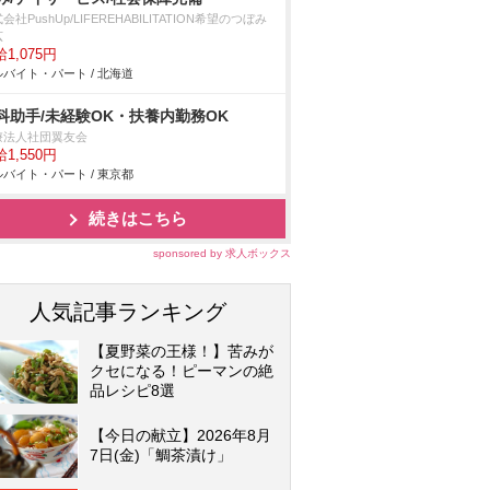
会社PushUp/LIFEREHABILITATION希望のつぼみ
広
1,075円
バイト・パート / 北海道
科助手/未経験OK・扶養内勤務OK
療法人社団翼友会
1,550円
バイト・パート / 東京都
続きはこちら
sponsored by 求人ボックス
人気記事ランキング
【夏野菜の王様！】苦みが
クセになる！ピーマンの絶
品レシピ8選
【今日の献立】2026年8月
7日(金)「鯛茶漬け」