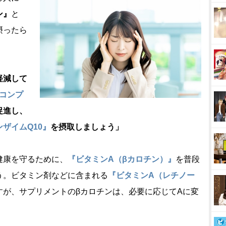
ン』
と
摂ったら
軽減して
Bコンプ
促進し、
ザイムQ10』
を摂取しましょう」
健康を守るために、
『ビタミンA（βカロチン）』
を普段
う。ビタミン剤などに含まれる
『ビタミンA（レチノー
すが、サプリメントのβカロチンは、必要に応じてAに変