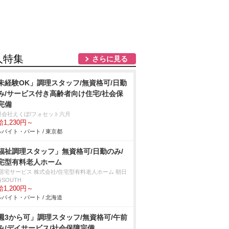
人特集
さらに見る
未経験OK」調理スタッフ/無資格可/日勤
み/サービス付き高齢者向け住宅/社会保
完備
限会社えくぼ/フォセット六月
1,230円～
バイト・パート / 東京都
福祉調理スタッフ」無資格可/日勤のみ/
宅型有料老人ホーム
T居宅サービス 株式会社/住宅型有料老人ホーム 朝日
SOUTH
1,200円～
バイト・パート / 北海道
週3から可」調理スタッフ/無資格可/午前
み/デイサービス/社会保障完備