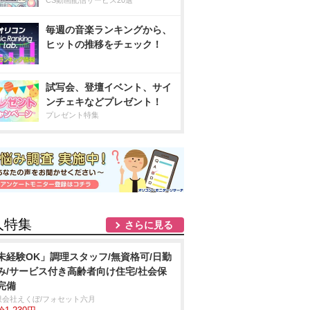
CS動画配信サービス20選
毎週の音楽ランキングから、
ヒットの推移をチェック！
試写会、登壇イベント、サイ
ンチェキなどプレゼント！
プレゼント特集
人特集
さらに見る
未経験OK」調理スタッフ/無資格可/日勤
み/サービス付き高齢者向け住宅/社会保
完備
限会社えくぼ/フォセット六月