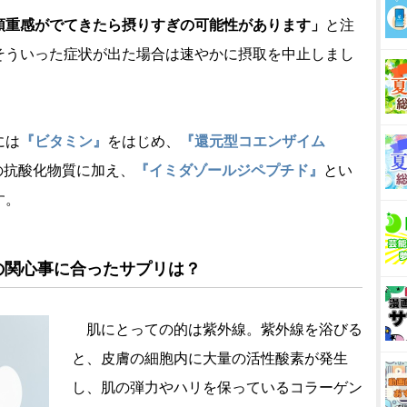
頭重感がでてきたら摂りすぎの可能性があります」
と注
そういった症状が出た場合は速やかに摂取を中止しまし
には
『ビタミン』
をはじめ、
『還元型コエンザイム
の抗酸化物質に加え、
『イミダゾールジペプチド』
とい
す。
の関心事に合ったサプリは？
肌にとっての的は紫外線。紫外線を浴びる
と、皮膚の細胞内に大量の活性酸素が発生
し、肌の弾力やハリを保っているコラーゲン