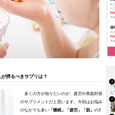
株式
末
時給
アル
歯
医
時給
アル
人が摂るべきサプリは？
多くの方が知りたいのが、疲労や美肌対策
のサプリメントだと思います。今回はお悩み
のなかでも多い
「睡眠」「疲労」「肌」
の3