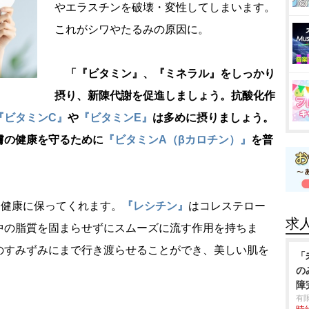
エラスチンを破壊・変性してしまいます。
これがシワやたるみの原因に。
「『ビタミン』、『ミネラル』をしっかり
摂り、新陳代謝を促進しましょう。抗酸化作
『ビタミンC』
『ビタミンE』
は多めに摂りましょう。
膚の健康を守るために
『ビタミンA（βカロチン）』
を普
健康に保ってくれます。
『レシチン』
はコレステロー
求
中の脂質を固まらせずにスムーズに流す作用を持ちま
のすみずみにまで行き渡らせることができ、美しい肌を
「
の
障
有