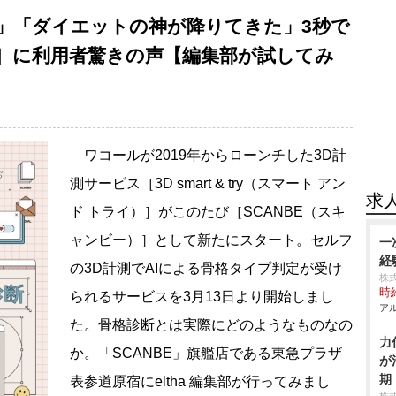
」「ダイエットの神が降りてきた」3秒で
E］に利用者驚きの声【編集部が試してみ
ワコールが2019年からローンチした3D計
測サービス［3D smart & try（スマート アン
求
ド トライ）］がこのたび［SCANBE（スキ
ャンビー）］として新たにスタート。セルフ
一
経
の3D計測でAIによる骨格タイプ判定が受け
株
時給
られるサービスを3月13日より開始しまし
アル
た。骨格診断とは実際にどのようなものなの
力
か。「SCANBE」旗艦店である東急プラザ
が
期
表参道原宿にeltha 編集部が行ってみまし