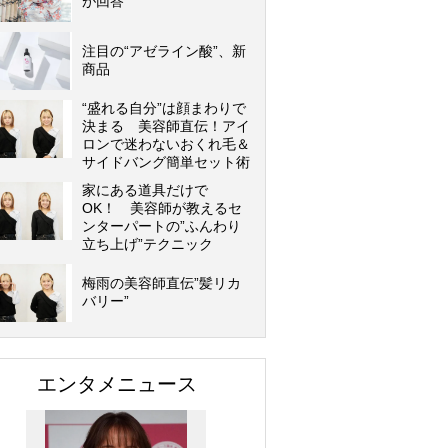
が回答
注目の“アゼライン酸”、新
商品
“盛れる自分”は顔まわりで
決まる 美容師直伝！アイ
ロンで迷わないおくれ毛＆
サイドバング簡単セット術
家にある道具だけで
OK！ 美容師が教えるセ
ンターパートの”ふんわり
立ち上げ”テクニック
梅雨の美容師直伝”髪リカ
バリー”
エンタメニュース