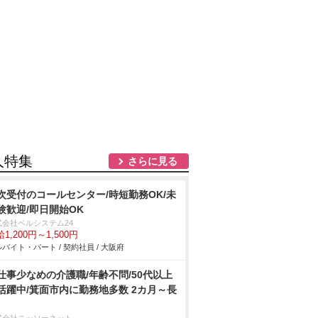
人特集
さらに見る
次受付のコールセンター/時短勤務OK/未
験歓迎/即日開始OK
式会社ベルシステム24
1,200円～1,500円
バイト・パート / 契約社員 / 大阪府
仕事少なめの介護職/年齢不問/50代以上
活躍中/箕面市内に勤務地多数 2カ月～長