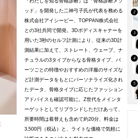
『わたしを知る骨格診断』は「骨格診断メソ
ッド」を開発した二神弓子氏が代表を務める
株式会社アイシービー、TOPPAN株式会社
との3社共同で開発。3Dボディスキャナーを
用いた3秒のセルフ計測により、従来の3D計
測結果に加えて、ストレート、ウェーブ、ナ
チュラルの3タイプからなる骨格タイプ、パ
ーツごとの特徴やおすすめの洋服のサイズな
ど計測データをもとにパーソナライズ化され
たデータ、骨格タイプに応じたファッション
アドバイスも確認可能に。Z世代をメインタ
ーゲットとしてリブランドしただけあって、
所要時間は着替えも含めて約20分、料金は
す
3,500円（税込）と、ライトな価格で気軽に