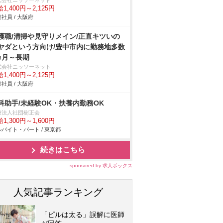
式会社ニッソーネット
1,400円～2,125円
社員 / 大阪府
護職/清掃や見守りメイン/正直キツいの
ヤダという方向け/豊中市内に勤務地多数
カ月～長期
式会社ニッソーネット
1,400円～2,125円
社員 / 大阪府
科助手/未経験OK・扶養内勤務OK
療法人社団樹正会
1,300円～1,600円
バイト・パート / 東京都
続きはこちら
sponsored by 求人ボックス
人気記事ランキング
「ピルは太る」誤解に医師