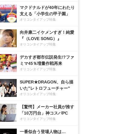
マクドナルドが40年にわたり
支える「小学生の甲子園」
オリコンタイアップ特集
向井康二イケメンすぎ！純愛
『（LOVE SONG）』
オリコンタイアップ特集
デカすぎ都市伝説発生!?ファ
ミマ45％増量作戦再来
オリコンタイアップ特集
SUPER★DRAGON、自ら描
いた”レトロフューチャー”
オリコンタイアップ特集
【驚愕】メーカー社員が推す
「10万円台」神コスパPC
オリコンタイアップ特集
一番似合う登場人物は…