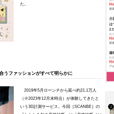
株
た。
時給
派遣
介
は
2
株
時給
派遣
歯
医
時給
アル
似合うファッションがすべて明らかに
2019年5月ローンチから延べ約21.1万人
（※2023年12月末時点）が体験してきたと
いう3D計測サービス。今回［SCANBE］の