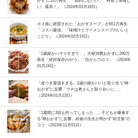
かず”に20万再生、「節約にもいい」「時短で美味し
い、最高！」 （2024年03月18日）
小３娘に絶賛された「おかずスープ」が651万再生
「コスパ最強」「味噌汁とラーメンスープのいいと
こどり」 （2024年02月15日）
「2歳娘がハマりすぎて…」大根消費おかずに280万
再生「絶対保存のやつ」「目からウロコ」 （2024年
01月24日）
「皮つき最強すぎる」2歳の娘がパパと取り合う“神
おかず”に反響「ウチは奥さんと取り合いに…」
（2024年01月23日）
「1週間に3回も作ってしまった…」子どもが爆食す
る“神おかず”に反響、給食の先生が明かす“幼児食”の
コツ （2023年11月01日）