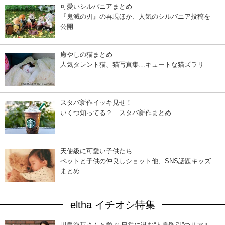
可愛いシルバニアまとめ
『鬼滅の刃』の再現ほか、人気のシルバニア投稿を
公開
癒やしの猫まとめ
人気タレント猫、猫写真集…キュートな猫ズラリ
スタバ新作イッキ見せ！
いくつ知ってる？ スタバ新作まとめ
天使級に可愛い子供たち
ペットと子供の仲良しショット他、SNS話題キッズ
まとめ
eltha イチオシ特集