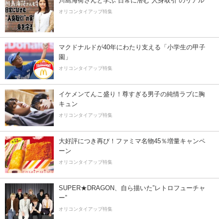
川島海荷さんと学ぶ 日常に潜む“人身取引”のリアル
オリコンタイアップ特集
マクドナルドが40年にわたり支える「小学生の甲子
園」
オリコンタイアップ特集
イケメンてんこ盛り！尊すぎる男子の純情ラブに胸
キュン
オリコンタイアップ特集
大好評につき再び！ファミマ名物45％増量キャンペ
ーン
オリコンタイアップ特集
SUPER★DRAGON、自ら描いた”レトロフューチャ
ー”
オリコンタイアップ特集