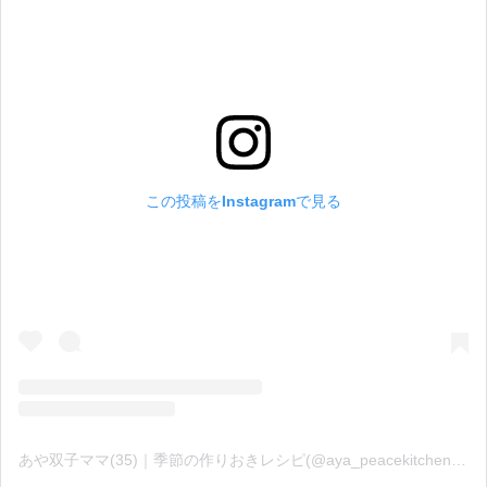
この投稿をInstagramで見る
あや双子ママ(35)｜季節の作りおきレシピ(@aya_peacekitchen)がシェアした投稿