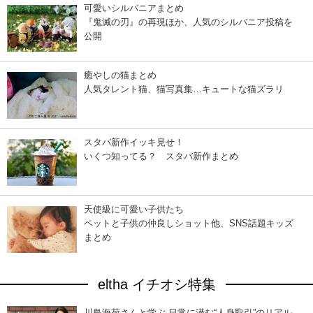
可愛いシルバニアまとめ
『鬼滅の刃』の再現ほか、人気のシルバニア投稿を
公開
癒やしの猫まとめ
人気タレント猫、猫写真集…キュートな猫ズラリ
スタバ新作イッキ見せ！
いくつ知ってる？ スタバ新作まとめ
天使級に可愛い子供たち
ペットと子供の仲良しショット他、SNS話題キッズ
まとめ
eltha イチオシ特集
川島海荷さんと学ぶ 日常に潜む“人身取引”のリアル