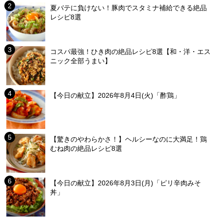
夏バテに負けない！豚肉でスタミナ補給できる絶品
レシピ8選
コスパ最強！ひき肉の絶品レシピ8選【和・洋・エス
ニック全部うまい】
【今日の献立】2026年8月4日(火)「酢鶏」
【驚きのやわらかさ！】ヘルシーなのに大満足！鶏
むね肉の絶品レシピ8選
【今日の献立】2026年8月3日(月)「ピリ辛肉みそ
丼」