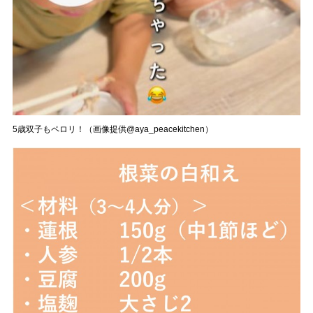
5歳双子もペロリ！（画像提供@aya_peacekitchen）