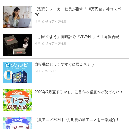
【驚愕】メーカー社員が推す「10万円台」神コスパ
PC
オリコンタイアップ特集
「別班のよう」腕時計で『VIVANT』の世界観再現
オリコンタイアップ特集
自販機にピッ！ですぐに買えちゃう
（PR）ジハンピ
2026年7月夏ドラマも、注目作＆話題作が勢ぞろい！
【夏アニメ2026】7月期夏の新アニメを一挙紹介！