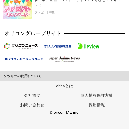
ト！
プレゼント特集
オリコングループサイト
クッキーの使用について
このサイトでは Cookie を使用して、ユーザーに合わせたコンテンツや広告の
elthaとは
表示、ソーシャル メディア機能の提供、広告の表示回数やクリック数の測定を
会社概要
個人情報保護方針
行っています。
また、ユーザーによるサイトの利用状況についても情報を収集し、ソーシャル
お問い合わせ
採用情報
メディアや広告配信、データ解析の各パートナーに提供しています。
各パートナーは、この情報とユーザーが各パートナーに提供した他の情報や、
© oricon ME inc.
ユーザーが各パートナーのサービスを使用したときに収集した他の情報を組み
合わせて使用することがあります。