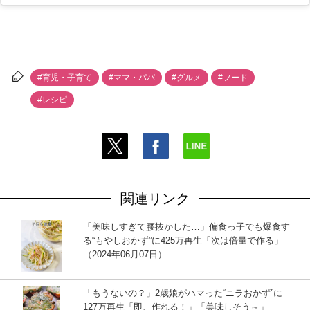
#育児・子育て
#ママ・パパ
#グルメ
#フード
#レシピ
関連リンク
「美味しすぎて腰抜かした…」偏食っ子でも爆食す
る“もやしおかず”に425万再生「次は倍量で作る」
（2024年06月07日）
「もうないの？」2歳娘がハマった“ニラおかず”に
127万再生「即、作れる！」「美味しそう～」