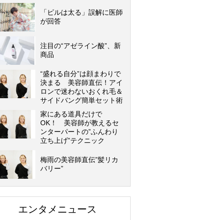
「ピルは太る」誤解に医師
が回答
注目の“アゼライン酸”、新
商品
“盛れる自分”は顔まわりで
決まる 美容師直伝！アイ
ロンで迷わないおくれ毛＆
サイドバング簡単セット術
家にある道具だけで
OK！ 美容師が教えるセ
ンターパートの”ふんわり
立ち上げ”テクニック
梅雨の美容師直伝”髪リカ
バリー”
エンタメニュース