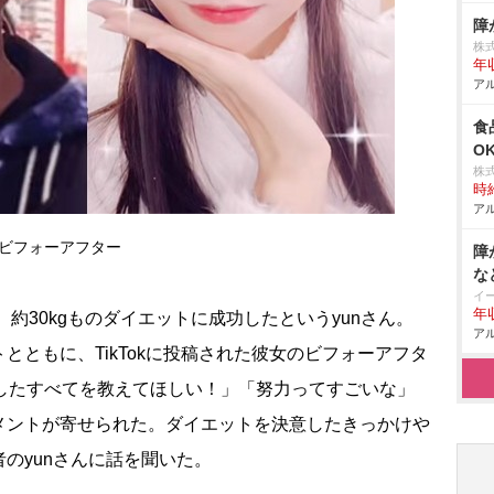
障
株
年
アル
食
O
株
時給
アル
のビフォーアフター
障
な
イ
年
で、約30kgものダイエットに成功したというyunさん。
アル
とともに、TikTokに投稿された彼女のビフォーアフタ
けしたすべてを教えてほしい！」「努力ってすごいな」
メントが寄せられた。ダイエットを決意したきっかけ
のyunさんに話を聞いた。