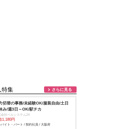
人特集
さらに見る
力切替の事務/未経験OK/服装自由/土日
休み/週3日～OK/駅チカ
式会社ベルシステム24
1,180円
バイト・パート / 契約社員 / 大阪府