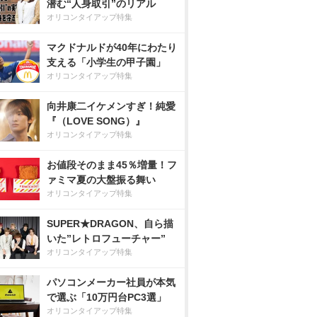
潜む“人身取引”のリアル
オリコンタイアップ特集
マクドナルドが40年にわたり
支える「小学生の甲子園」
オリコンタイアップ特集
向井康二イケメンすぎ！純愛
『（LOVE SONG）』
オリコンタイアップ特集
お値段そのまま45％増量！フ
ァミマ夏の大盤振る舞い
オリコンタイアップ特集
SUPER★DRAGON、自ら描
いた”レトロフューチャー”
オリコンタイアップ特集
パソコンメーカー社員が本気
で選ぶ「10万円台PC3選」
オリコンタイアップ特集