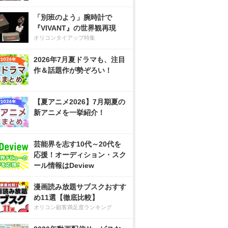
「別班のよう」腕時計で
『VIVANT』の世界観再現
オリコンタイアップ特集
2026年7月夏ドラマも、注目
作＆話題作が勢ぞろい！
【夏アニメ2026】7月期夏の
新アニメを一挙紹介！
芸能界を志す10代～20代を
応援！オーディション・スク
ール情報はDeview
漫画読み放題サブスクおすす
め11選【徹底比較】
オリコン顧客満足度ランキング