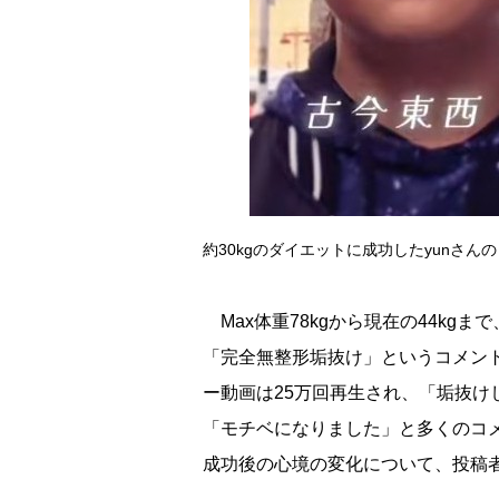
約30kgのダイエットに成功したyunさん
Max体重78kgから現在の44kgま
「完全無整形垢抜け」というコメント
ー動画は25万回再生され、「垢抜
「モチベになりました」と多くのコ
成功後の心境の変化について、投稿者