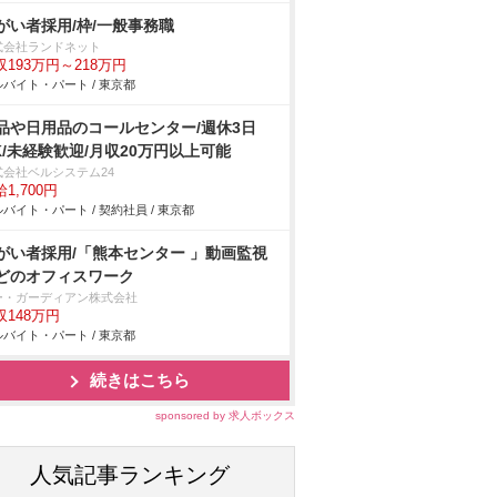
がい者採用/枠/一般事務職
式会社ランドネット
収193万円～218万円
バイト・パート / 東京都
品や日用品のコールセンター/週休3日
K/未経験歓迎/月収20万円以上可能
式会社ベルシステム24
1,700円
バイト・パート / 契約社員 / 東京都
がい者採用/「熊本センター 」動画監視
どのオフィスワーク
ー・ガーディアン株式会社
収148万円
バイト・パート / 東京都
続きはこちら
sponsored by 求人ボックス
人気記事ランキング