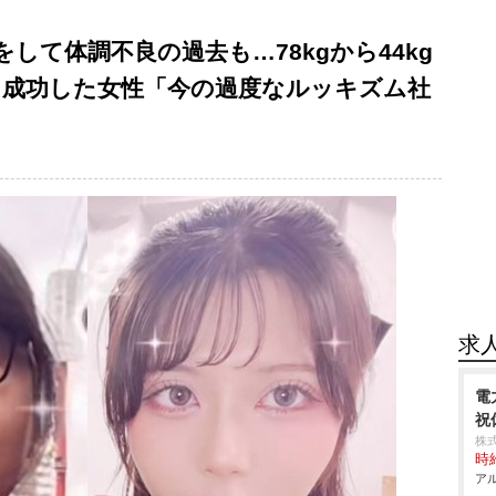
して体調不良の過去も…78kgから44kg
トに成功した女性「今の過度なルッキズム社
求
電
祝
株
時給
アル