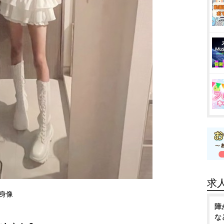
求
全身像
障
な