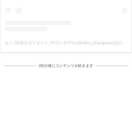
なこ /垢抜けダイエット /サロンモデル(@nako_changestory)がシェアした投稿
ADの後にコンテンツが続きます