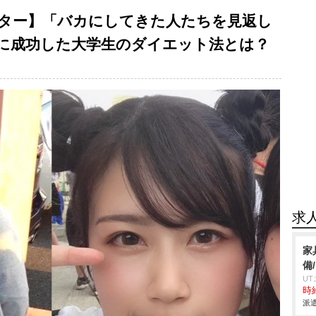
ター】「バカにしてきた人たちを見返し
量に成功した大学生のダイエット法とは？
求
家
備
U
時給
派遣