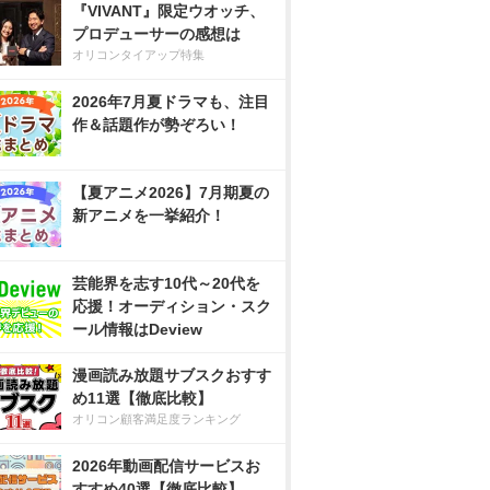
『VIVANT』限定ウオッチ、
プロデューサーの感想は
オリコンタイアップ特集
2026年7月夏ドラマも、注目
作＆話題作が勢ぞろい！
【夏アニメ2026】7月期夏の
新アニメを一挙紹介！
芸能界を志す10代～20代を
応援！オーディション・スク
ール情報はDeview
漫画読み放題サブスクおすす
め11選【徹底比較】
オリコン顧客満足度ランキング
2026年動画配信サービスお
すすめ40選【徹底比較】