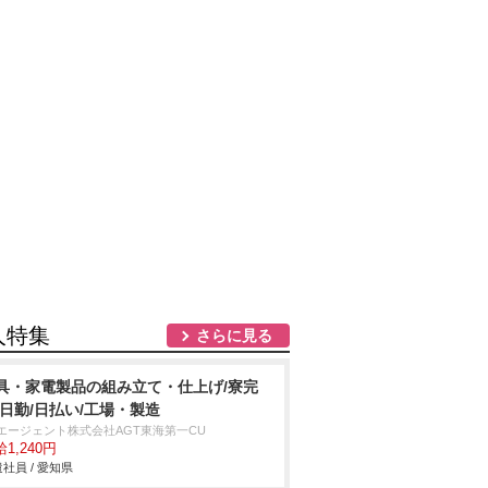
人特集
さらに見る
具・家電製品の組み立て・仕上げ/寮完
/日勤/日払い/工場・製造
Tエージェント株式会社AGT東海第一CU
1,240円
社員 / 愛知県