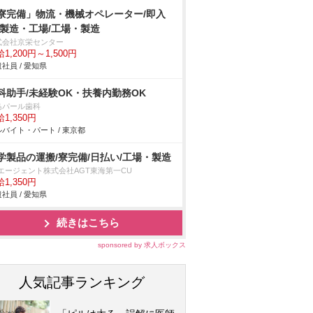
寮完備」物流・機械オペレーター/即入
/製造・工場/工場・製造
式会社京栄センター
1,200円～1,500円
社員 / 愛知県
科助手/未経験OK・扶養内勤務OK
島パール歯科
1,350円
バイト・パート / 東京都
学製品の運搬/寮完備/日払い/工場・製造
Tエージェント株式会社AGT東海第一CU
1,350円
社員 / 愛知県
続きはこちら
sponsored by 求人ボックス
人気記事ランキング