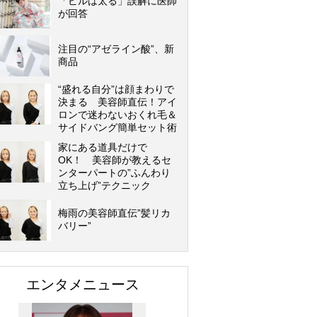
「ピルは太る」誤解に医師
が回答
注目の“アゼライン酸”、新
商品
“盛れる自分”は顔まわりで
決まる 美容師直伝！アイ
ロンで迷わないおくれ毛＆
サイドバング簡単セット術
家にある道具だけで
OK！ 美容師が教えるセ
ンターパートの”ふんわり
立ち上げ”テクニック
梅雨の美容師直伝”髪リカ
バリー”
エンタメニュース