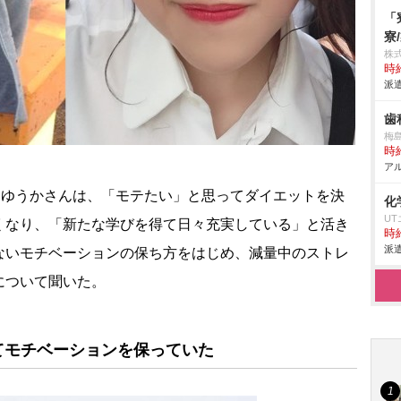
「
寮
株
時給
派遣
歯
梅
時給
アル
たゆうかさんは、「モテたい」と思ってダイエットを決
化
U
くなり、「新たな学びを得て日々充実している」と活き
時給
派遣
ないモチベーションの保ち方をはじめ、減量中のストレ
について聞いた。
てモチベーションを保っていた