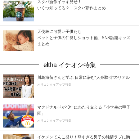
スタバ新作イッキ見せ！
いくつ知ってる？ スタバ新作まとめ
天使級に可愛い子供たち
ペットと子供の仲良しショット他、SNS話題キッズ
まとめ
eltha イチオシ特集
川島海荷さんと学ぶ 日常に潜む“人身取引”のリアル
オリコンタイアップ特集
マクドナルドが40年にわたり支える「小学生の甲子
園」
オリコンタイアップ特集
イケメンてんこ盛り！尊すぎる男子の純情ラブに胸