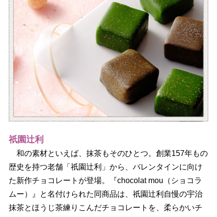
祇園辻利
和の素材といえば、抹茶もそのひとつ。創業157年もの
歴史を持つ老舗「祇園辻利」から、バレンタインに向け
た新作チョコレートが登場。『chocolat mou（ショコラ
ムー）』と名付けられた同商品は、祇園辻利自慢の宇治
抹茶とほうじ茶練りこんだチョコレートを、柔らかいチ