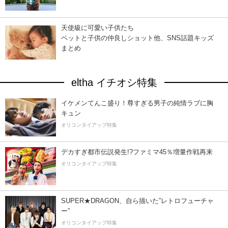
天使級に可愛い子供たち
ペットと子供の仲良しショット他、SNS話題キッズ
まとめ
eltha イチオシ特集
イケメンてんこ盛り！尊すぎる男子の純情ラブに胸
キュン
オリコンタイアップ特集
デカすぎ都市伝説発生!?ファミマ45％増量作戦再来
オリコンタイアップ特集
SUPER★DRAGON、自ら描いた”レトロフューチャ
ー”
オリコンタイアップ特集