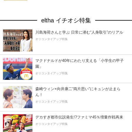
eltha イチオシ特集
川島海荷さんと学ぶ 日常に潜む“人身取引”のリアル
オリコンタイアップ特集
マクドナルドが40年にわたり支える「小学生の甲子
園」
オリコンタイアップ特集
森崎ウィン×向井康二“両片思い”にキュンが止まら
ん！
オリコンタイアップ特集
デカすぎ都市伝説発生!?ファミマ45％増量作戦再来
オリコンタイアップ特集