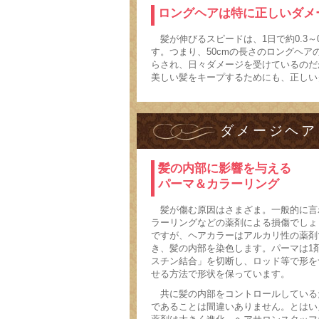
ロングヘアは特に正しいダメ
髪が伸びるスピードは、1日で約0.3～0
す。つまり、50cmの長さのロングヘア
らされ、日々ダメージを受けているのだ
美しい髪をキープするためにも、正しい
ダメージヘア
髪の内部に影響を与える
パーマ＆カラーリング
髪が傷む原因はさまざま。一般的に言
ラーリングなどの薬剤による損傷でしょ
ですが、ヘアカラーはアルカリ性の薬剤
き、髪の内部を染色します。パーマは1
スチン結合」を切断し、ロッド等で形を
せる方法で形状を保っています。
共に髪の内部をコントロールしている
であることは間違いありません。とはい