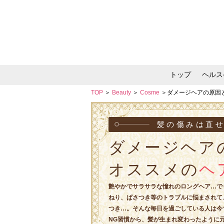
トップ
ヘルス
TOP
＞
Beauty
＞
Cosme
＞ダメージヘアの原因
メイク・コスメ・スキ
髪の傷みは直
ダメージヘア
オススメの
ヘ
艶やかでサラサラな憧れのロングヘア…で
ねり、ぱさつき等のトラブルに悩まされて
つき…。そんな毎日を過ごしている人は今
NG習慣から、髪が生まれ変わったように