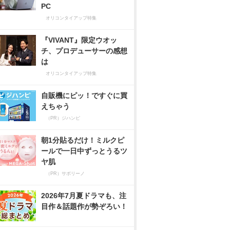
PC
オリコンタイアップ特集
『VIVANT』限定ウオッ
チ、プロデューサーの感想
は
オリコンタイアップ特集
自販機にピッ！ですぐに買
えちゃう
（PR）ジハンピ
朝1分貼るだけ！ミルクピ
ールで一日中ずっとうるツ
ヤ肌
（PR）サボリーノ
2026年7月夏ドラマも、注
目作＆話題作が勢ぞろい！