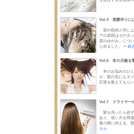
Vol.5 美髪作り
肌や筋肉と同じ
アの原因はそのタ
質のゆがみ」につい
とめました。
⇒ 続
Vol.6 冬の天
冬のお悩みのひ
が、髪の毛にもダ
応策を教えてもら
Vol.7 ドライヤ
髪を洗ったら必
あり、使い方を間
最小限に抑える、
ちら