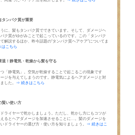
にはタンパク質が重要
ように、髪もタンパク質でできています。そして、ダメージヘ
ンパク質がゆがみことで起こっているのです。この「タンパク
て解説するほか、昨今話題の“タンパク質ヘアケア”についてま
きはこちら
敵を撃退！静電気・乾燥から髪を守る
とつ「静電気」。空気が乾燥することで起こるこの現象です
メージを与えてしまうのです。静電気によるヘアダメージと対
いました。
⇒ 続きはこちら
ーの賢い使い方
ずドライヤーで乾かしましょう。ただし、乾かし方にもコツが
違えるとヘアダメージを加速させることに…。髪のダメージを
賢いドライヤーの選び方・使い方を知りましょう。
⇒ 続きはこ