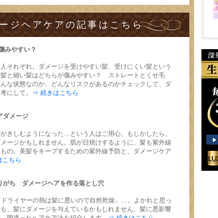
ージヘアケアの記事はこちら
髪は傷みやすい？
は人それぞれ。ダメージを受けやすい髪、受けにくい髪という
い髪と細い髪はどちらが傷みやすい？ ストレートとくせ毛
どんな状態なのか、どんなリスクがあるのかチェックして、ダ
参考にして。
⇒ 続きはこちら
ヘアダメージ
髪がきしむようになった…という人はご用心。もしかしたら、
ダメージかもしれません。肌が日焼けするように、髪も紫外線
るもの。美髪をキープするための紫外線予防と、ダメージケア
はこちら
りやりがち ダメージヘアを作る落とし穴
「ドライヤーの熱は髪に悪いので自然乾燥」…。よかれと思っ
でも、髪にダメージを与えているかもしれません。髪に悪影響
や、間違ったヘアケア法を紹介します。
⇒ 続きはこちら