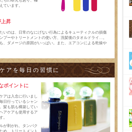
たちの研究もあり、極
えています。
が上昇
たいのは、日常のなにげない行為によるキューティクルの損傷
ンプーやトリートメントの使い方、洗髪後のタオルドライ…。
も、ダメージの原因がいっぱい。また、エアコンによる乾燥や
ケアを毎日の習慣に
なポイントに
ケアは入念に行いまし
毎日行っているシャン
。髪も肌も構築してい
ヘアケアも使用するア
す。
ルが剥がれ、タンパク
ため、トリートメント