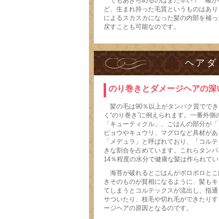
でもあきらめるのはまだ早い！ 確か
ど、生まれ持った毛質というものはあり
によるスカスカになった髪の内部を補っ
戻すことも可能なのです。
ヘアダ
のり巻きとダメージヘアの深
髪の毛は90％以上がタンパク質でで
く“のり巻き”に例えられます。
一番外側
「キューティクル」、ごはんの部分が「
ピョウやキュウリ、マグロなど具材があ
「メデュラ」と呼ばれており、「コルテ
きな割合を占めています。これらタンパ
14％程度の水分で健康な髪は作られて
海苔が破れるとごはんがボロボロとこ
きそのものが貧相になるように、髪もキ
てしまうとコルテックスが流出し、指通
サついたり、枝毛や切れ毛ができたりす
ージヘアの原因となるのです。