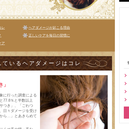
コレ
ヘアダメージが起こる理由
？
正しいケアを毎日の習慣に
ケア
しているヘアダメージはコレ
き」
人を対象に行った調査による
77.8％と半数以上
サつき」、「ごわつ
、日々ダメージを受け
から…」とあきらめて