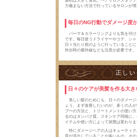
薬剤は大きく進化。ヘアサロンスタッフ
力傷まない方法で行っているサロンが増
毎日のNG行動でダメージ度
パーマ＆カラーリングよりも気を付け
です。毎日使うドライヤーやコテ、シャ
日々当たり前のように行っていることに
外出時の紫外線なども注意が必要です。
正しい
日々のケアが美髪を作る大き
美しい髪のためにも、日々のダメージ
ょう。まず改善したいのが、多くの人が
プーの方法と、トリートメントの使い方
るのはタンパク質。スキンケア同様に、
イテムや使い方によって状態は変わりま
特にダメージヘアの人はキューティク
質が流出していることが多いもの。その