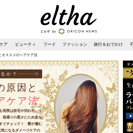
ケア
ビューティ
フード
ファッション
旅行＆おでかけ
とオススメのヘアケア法
ンケア
ダイエット・ボディケア
ヘアスタイル・ヘアアレンジ
せるか？
の原因と
アケア法
も現実は枝毛や切れ毛、う
、指通りの悪さにため息を
すぐチェック！ 髪が傷む
元気になるダメージケアの