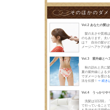
そのほかのダメ
Vol.2 あなたの
髪の太さや質感
のもあります。太
は？ 自分の髪が
メージヘアケアの
Vol.3 紫外線と
秋の訪れと共に
夏の紫外線による
でダメージを受け
法を伝授！
⇒ 続き
Vol.4 うっか
洗髪は1日2回」
て行っていること
を及ぼす生活習慣