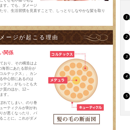
にくせ毛や猫っ毛な
ます。でも、ダメージ
たり、生活習慣を見直すことで、しっとりしなやかな髪を取り
メージが起こる理由
い関係
きており、その構造はよ
の海苔にあたる部分が
コルテックス」、カン
る中心部にあるのは
ックス」がもっとも大
ク質のほか、12～
います。
ぼれてしまい、のり巻
ューティクルが剥がれ
りが悪くなったり、パ
ることに。これがダメ