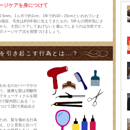
ージケアを身につけて
.5mm。1ヵ月で約1cm、1年で約10～15cmといわれていま
の場合、毛先は約5年前に生えてきたもの。5年もの間外気にさ
から、大切にケアしてあげないと傷んでしまうのは当然です。
ダメージケア法を習慣づけましょう。
を引き起こす行為とは…？
われるのがパーマやカ
う。健康な髪は弱酸性
でキューティクルを開
剤で髪内部にある「シ
つけて2剤で再結合さ
ため、髪を傷める行為
え、ひと昔前と比べて