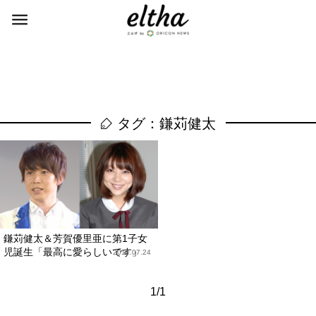
タグ：鎌苅健太
鎌苅健太＆芳賀優里亜に第1子女
児誕生「最高に愛らしいです」
2018.07.24
1/1