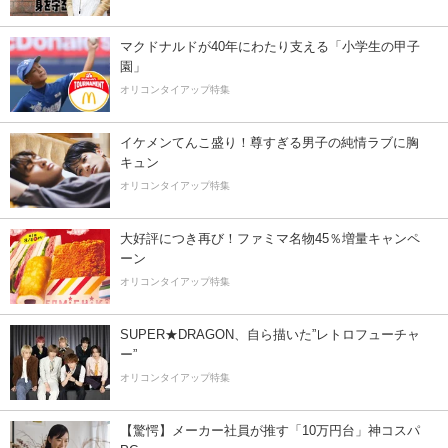
マクドナルドが40年にわたり支える「小学生の甲子
園」
オリコンタイアップ特集
イケメンてんこ盛り！尊すぎる男子の純情ラブに胸
キュン
オリコンタイアップ特集
大好評につき再び！ファミマ名物45％増量キャンペ
ーン
オリコンタイアップ特集
SUPER★DRAGON、自ら描いた”レトロフューチャ
ー”
オリコンタイアップ特集
【驚愕】メーカー社員が推す「10万円台」神コスパ