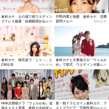
倉科カナ、公の場で初ウエディン
竹野内豊と熱愛 倉科カナ、交際
グドレス披露「結婚願望が上...
質問スルー
2018.08.28
2014.11.14
倉科カナ、猫耳姿で「ニャ～」と
倉科カナと大東俊介が『ウェルか
CM出演
め』で挙式 ウエディング姿...
2010.12.18
2010.01.27
NHK次期朝ドラ『ウェルかめ』追
新・朝ドラヒロイン倉科カナ、ラ
加キャスト発表 倉科カナの父...
ストグラビア「可能性高い…」
2009.05.11
2009.04.26