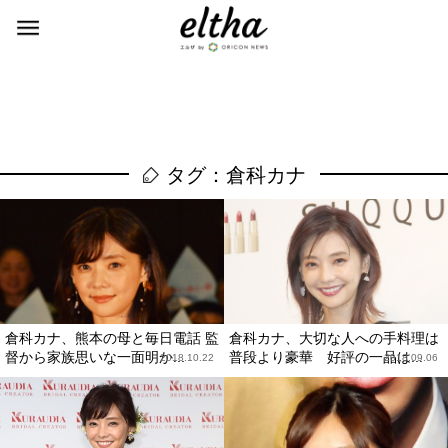
タグ：倉科カナ
倉科カナ、熊本の母と毎日電話 監
倉科カナ、大切な人への手料理は
督から家族思いな一面明か...
普段より豪華 好評の一品は...
2018.10.22
2018.09.06