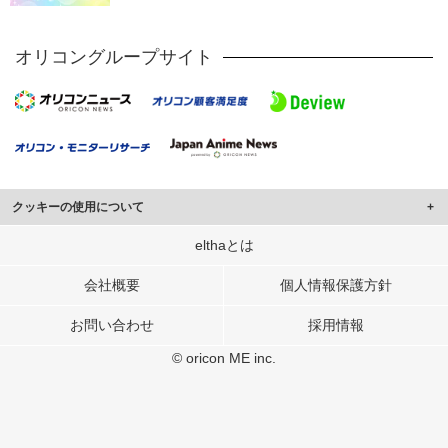
オリコングループサイト
クッキーの使用について
このサイトでは Cookie を使用して、ユーザーに合わせたコンテンツや広告の
elthaとは
表示、ソーシャル メディア機能の提供、広告の表示回数やクリック数の測定を
行っています。
会社概要
個人情報保護方針
また、ユーザーによるサイトの利用状況についても情報を収集し、ソーシャル
お問い合わせ
採用情報
メディアや広告配信、データ解析の各パートナーに提供しています。
各パートナーは、この情報とユーザーが各パートナーに提供した他の情報や、
© oricon ME inc.
ユーザーが各パートナーのサービスを使用したときに収集した他の情報を組み
合わせて使用することがあります。