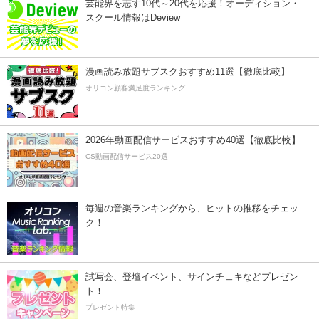
芸能界を志す10代～20代を応援！オーディション・
スクール情報はDeview
漫画読み放題サブスクおすすめ11選【徹底比較】
オリコン顧客満足度ランキング
2026年動画配信サービスおすすめ40選【徹底比較】
CS動画配信サービス20選
毎週の音楽ランキングから、ヒットの推移をチェッ
ク！
試写会、登壇イベント、サインチェキなどプレゼン
ト！
プレゼント特集