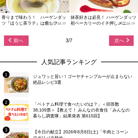
香りまで味わう！ ハーゲンダッ
抹茶好きは必見！ ハーゲンダッツ
ツ『ほうじ茶ラテ』は癒しフ...
初ベーカリーのイチ押しメニ...
2017.04.25
2017.04.19
前へ
3/7
次へ
人気記事ランキング
ジュワッと旨い！ゴーヤチャンプルーが止まらない
絶品レシピ3選
「ベトナム料理で食べたいのは？」＜回答数
38,109票＞【教えて！ みんなの衣食住「みんなの
暮らし調査隊」結果発表 第615回】
【今日の献立】2026年8月8日(土)「牛肉とコーン
のガリバタ炒め」