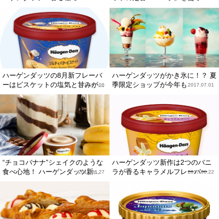
ハーゲンダッツの8月新フレーバ
ハーゲンダッツがかき氷に！？ 夏
ーはビスケットの塩気と甘みが...
季限定ショップが今年も
2017.07.06
2017.07.01
“チョコバナナ”シェイクのような
ハーゲンダッツ新作は2つのバニ
食べ心地！ ハーゲンダッツ新...
ラが香るキャラメルフレーバー
2017.06.27
2017.06.22