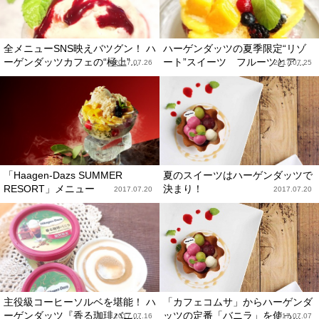
全メニューSNS映えバツグン！ ハ
ハーゲンダッツの夏季限定“リゾ
ーゲンダッツカフェの“極上”...
ート”スイーツ フルーツとア...
2017.07.26
2017.07.25
「Haagen-Dazs SUMMER
夏のスイーツはハーゲンダッツで
RESORT」メニュー
決まり！
2017.07.20
2017.07.20
主役級コーヒーソルベを堪能！ ハ
「カフェコムサ」からハーゲンダ
ーゲンダッツ『香る珈琲バニ...
ッツの定番「バニラ」を使っ...
2017.07.16
2017.07.07