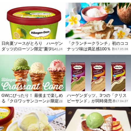
日向夏ソースがとろり ハーゲン
「クランチークランチ」初のココ
ダッツのローソン限定“夏フレ...
ナッツ味は満足感100％！
2017.05.16
2017.05.09
GWにぴったり！ 最後まで楽しめ
ハーゲンダッツ、3つの「クリス
る『クロワッサンコーン』限定...
ピーサンド」が同時発売！
2017.04.28
2017.04.27