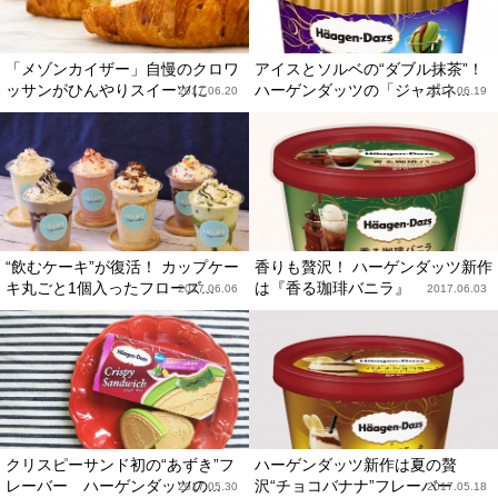
「メゾンカイザー」自慢のクロワ
アイスとソルベの“ダブル抹茶”！
ッサンがひんやりスイーツに
ハーゲンダッツの「ジャポネ...
2017.06.20
2017.06.19
“飲むケーキ”が復活！ カップケー
香りも贅沢！ ハーゲンダッツ新作
キ丸ごと1個入ったフローズ...
は『香る珈琲バニラ』
2017.06.06
2017.06.03
クリスピーサンド初の“あずき”フ
ハーゲンダッツ新作は夏の贅
レーバー ハーゲンダッツの...
沢“チョコバナナ”フレーバー
2017.05.30
2017.05.18