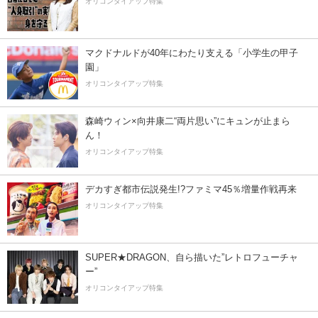
オリコンタイアップ特集
マクドナルドが40年にわたり支える「小学生の甲子
園」
オリコンタイアップ特集
森崎ウィン×向井康二“両片思い”にキュンが止まら
ん！
オリコンタイアップ特集
デカすぎ都市伝説発生!?ファミマ45％増量作戦再来
オリコンタイアップ特集
SUPER★DRAGON、自ら描いた”レトロフューチャ
ー”
オリコンタイアップ特集