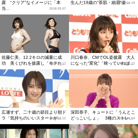
露 “クリア”なイメージに「本
生んだ19歳の“茶肌・細眉”姿...
2018.04.19
当...
2018.05.07
佐藤仁美、12.2キロの減量に成
川口春奈、CMでOL姿披露 大人
功 美くびれを披露し「モテた...
になった“変化”「映っていれば...
2018.04.17
2018.04.12
広瀬すず、二十歳の節目より朝ド
深田恭子、キュートに「うんとこ
ラ「気持ちのいいスタートが...
どっこいしょ」 3種のストレ...
2018.04.12
2018.04.04