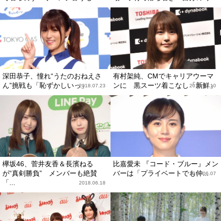
深田恭子、憧れ“うたのおねえさ
有村架純、CMでキャリアウーマ
ん”挑戦も「恥ずかしいっ」
ンに 黒スーツ着こなし「新鮮」
2018.07.23
2018.07.10
欅坂46、菅井友香＆長濱ねる
比嘉愛未 『コード・ブルー』メン
が“真剣勝負” メンバーも絶賛
バーは「プライベートでも仲...
2018.06.07
「...
2018.06.18