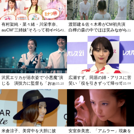
有村架純・菜々緒・川栄李奈、
渡部建＆佐々木希がCM初共演
auCM“三姉妹”そろって初イベン...
白樺の森の中でほほ笑みながら...
2018.05.29
2018.05.21
沢尻エリカが浴衣姿で“小悪魔”演
広瀬すず、同居の姉・アリスに苦
じる 演技力に監督も「おぉ…...
笑い「役を引きずって帰って...
2018.05.16
2018.05.09
米倉涼子、美背中を大胆に披
安室奈美恵、「アムラー」現象を