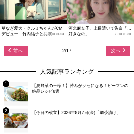
草なぎ愛犬・クルミちゃんがCM
河北麻友子、上目遣いで告白「…
デビュー 竹内結子と共演
好きなの」
2018.04.03
2018.03.30
前へ
2/17
次へ
人気記事ランキング
【夏野菜の王様！】苦みがクセになる！ピーマンの
絶品レシピ8選
【今日の献立】2026年8月7日(金)「鯛茶漬け」