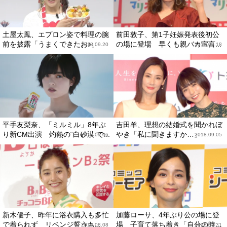
土屋太鳳、エプロン姿で料理の腕
前田敦子、第1子妊娠発表後初公
前を披露「うまくできたお♪」
の場に登場 早くも親バカ宣言...
2018.09.20
2018.09.18
平手友梨奈、「ミルミル」8年ぶ
吉田羊、理想の結婚式を聞かれぼ
り新CM出演 灼熱の“白砂漠”で...
やき「私に聞きますか…」
2018.09.06
2018.09.05
新木優子、昨年に浴衣購入も多忙
加藤ローサ、4年ぶり公の場に登
で着られず リベンジ誓うも...
場 子育て落ち着き「自分の時...
2018.08.08
2018.07.31