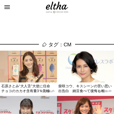
タグ：CM
石原さとみ“大人舌”大使に任命
柴咲コウ、キスシーンの苦い思い
チョコのカカオ含有量3％見極...
出告白 納豆食べて後悔も相...
2018.09.25
2018.09.20