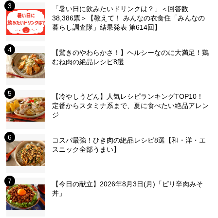
「暑い日に飲みたいドリンクは？」＜回答数
38,386票＞【教えて！ みんなの衣食住「みんなの
暮らし調査隊」結果発表 第614回】
【驚きのやわらかさ！】ヘルシーなのに大満足！鶏
むね肉の絶品レシピ8選
【冷やしうどん】人気レシピランキングTOP10！
定番からスタミナ系まで、夏に食べたい絶品アレン
ジ
コスパ最強！ひき肉の絶品レシピ8選【和・洋・エ
スニック全部うまい】
【今日の献立】2026年8月3日(月)「ピリ辛肉みそ
丼」