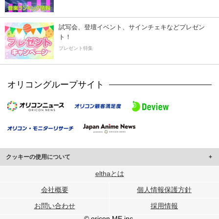
試写会、登壇イベント、サインチェキなどプレゼン
ト！
プレゼント特集
オリコングループサイト
クッキーの使用について
このサイトでは Cookie を使用して、ユーザーに合わせたコンテンツや広告の
elthaとは
表示、ソーシャル メディア機能の提供、広告の表示回数やクリック数の測定を
会社概要
個人情報保護方針
行っています。
また、ユーザーによるサイトの利用状況についても情報を収集し、ソーシャル
お問い合わせ
採用情報
メディアや広告配信、データ解析の各パートナーに提供しています。
各パートナーは、この情報とユーザーが各パートナーに提供した他の情報や、
© oricon ME inc.