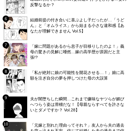
反撃なるか？
結婚前提の付き合いに喜ぶよし子だったが…「うど
ん」と「オムライス」から始まる小さな違和感【あ
なたが理解できません Vol.5】
「嫁に問題があるから息子が目移りしたのよ！」義
母の驚きの見解に唖然…嫁の高学歴が原因だと主
張!?
「私が絶対に娘の可能性を開花させる…！」娘に高
額を注ぎ自分の夢を押しつけた母の大誤算
夫が闇堕ちした瞬間…これまで嫌味なヤツらが媚び
へつらう姿は滑稽だな！【母親ならすべてを許さな
いとダメですか？ Vol.28】
「元嫁と別れた理由ってそれ？」友人から夫の過去
を突っ込まれ不安…信じて結婚した夫の過去まで信