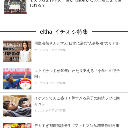
じれる？
eltha イチオシ特集
川島海荷さんと学ぶ 日常に潜む“人身取引”のリアル
オリコンタイアップ特集
マクドナルドが40年にわたり支える「小学生の甲子
園」
オリコンタイアップ特集
イケメンてんこ盛り！尊すぎる男子の純情ラブに胸
キュン
オリコンタイアップ特集
デカすぎ都市伝説発生!?ファミマ45％増量作戦再来