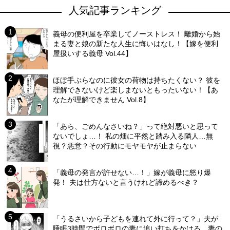
人気記事ランキング
義母の便利屋を卒業してノーストレス！ 離婚から始
まる妻と娘の新たな人生に悔いはなし！【嫁を便利
屋扱いする義母 Vol.44】
ほぼ手ぶらなのに彼女の荷物は持ちたくない？ 彼を
理解できないけど楽しまないともったいない！【あ
なたが理解できません Vol.8】
「あら、ごめんなさいね？」って絶対悪いと思って
ないでしょ…！ 私の畑に平然と踏み入る隣人…無
視？悪意？その行動にモヤモヤが止まらない
「義母の発言が許せない…！」嫁が義母に怒り爆
発！ 夫は仕方ないと言うけれど諦めるべき？
「うるさいから子どもを連れて外に行って？」夫が
睡眠3時間でボロボロの妻に追い打ちをかける…妻の