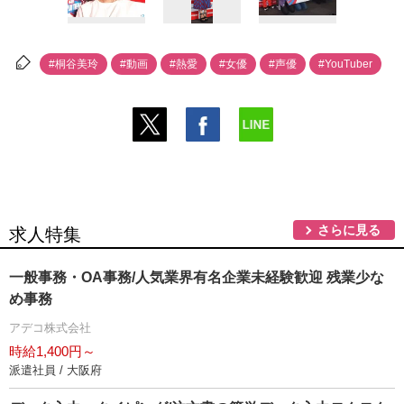
#桐谷美玲
#動画
#熱愛
#女優
#声優
#YouTuber
さらに見る
求人特集
一般事務・OA事務/人気業界有名企業未経験歓迎 残業少な
め事務
アデコ株式会社
時給1,400円～
派遣社員 / 大阪府