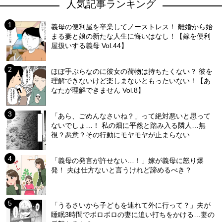
人気記事ランキング
義母の便利屋を卒業してノーストレス！ 離婚から始
まる妻と娘の新たな人生に悔いはなし！【嫁を便利
屋扱いする義母 Vol.44】
ほぼ手ぶらなのに彼女の荷物は持ちたくない？ 彼を
理解できないけど楽しまないともったいない！【あ
なたが理解できません Vol.8】
「あら、ごめんなさいね？」って絶対悪いと思って
ないでしょ…！ 私の畑に平然と踏み入る隣人…無
視？悪意？その行動にモヤモヤが止まらない
「義母の発言が許せない…！」嫁が義母に怒り爆
発！ 夫は仕方ないと言うけれど諦めるべき？
「うるさいから子どもを連れて外に行って？」夫が
睡眠3時間でボロボロの妻に追い打ちをかける…妻の