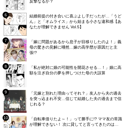
反撃なるか？
結婚前提の付き合いに喜ぶよし子だったが…「うど
ん」と「オムライス」から始まる小さな違和感【あ
なたが理解できません Vol.5】
「嫁に問題があるから息子が目移りしたのよ！」義
母の驚きの見解に唖然…嫁の高学歴が原因だと主
張!?
「私が絶対に娘の可能性を開花させる…！」娘に高
額を注ぎ自分の夢を押しつけた母の大誤算
「元嫁と別れた理由ってそれ？」友人から夫の過去
を突っ込まれ不安…信じて結婚した夫の過去まで信
じれる？
「自転車借りたよ～！」って勝手に!? ママ友の常識
が理解できない！ 次に貸してと言ってきたのは…