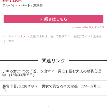
時給1,226円
アルバイト・パート / 東京都
続きはこちら
sponsored by 求人ボックス
ホーム
>
エンタメ
＞ 人生の悩みは「色」で解決？！ 色選びでオンナ度をあ
げる方法
関連リンク
デキる女は3つの「首」を出す？ 男心も掴む大人の服装心理
学 （15年03月05日）
勝負下着とは何ぞや？ 男女で異なるその定義 （15年02月11
日）