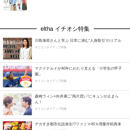
eltha イチオシ特集
川島海荷さんと学ぶ 日常に潜む“人身取引”のリアル
オリコンタイアップ特集
マクドナルドが40年にわたり支える「小学生の甲子
園」
オリコンタイアップ特集
森崎ウィン×向井康二“両片思い”にキュンが止まら
ん！
オリコンタイアップ特集
デカすぎ都市伝説発生!?ファミマ45％増量作戦再来