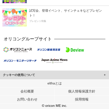
試写会、登壇イベント、サインチェキなどプレゼン
ト！
プレゼント特集
オリコングループサイト
クッキーの使用について
このサイトでは Cookie を使用して、ユーザーに合わせたコンテンツや広告の
elthaとは
表示、ソーシャル メディア機能の提供、広告の表示回数やクリック数の測定を
会社概要
個人情報保護方針
行っています。
また、ユーザーによるサイトの利用状況についても情報を収集し、ソーシャル
お問い合わせ
採用情報
メディアや広告配信、データ解析の各パートナーに提供しています。
各パートナーは、この情報とユーザーが各パートナーに提供した他の情報や、
© oricon ME inc.
ユーザーが各パートナーのサービスを使用したときに収集した他の情報を組み