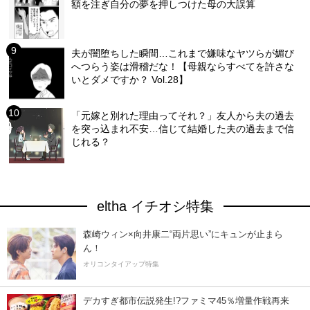
額を注ぎ自分の夢を押しつけた母の大誤算
夫が闇堕ちした瞬間…これまで嫌味なヤツらが媚び
へつらう姿は滑稽だな！【母親ならすべてを許さな
いとダメですか？ Vol.28】
「元嫁と別れた理由ってそれ？」友人から夫の過去
を突っ込まれ不安…信じて結婚した夫の過去まで信
じれる？
eltha イチオシ特集
森崎ウィン×向井康二“両片思い”にキュンが止まら
ん！
オリコンタイアップ特集
デカすぎ都市伝説発生!?ファミマ45％増量作戦再来