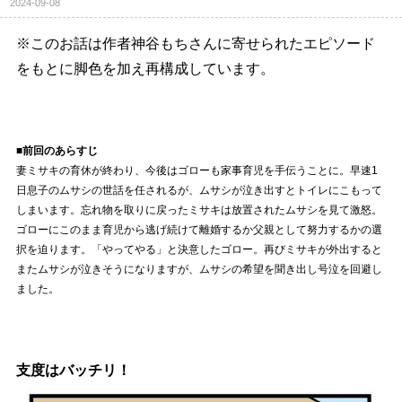
2024-09-08
※このお話は作者神谷もちさんに寄せられたエピソード
をもとに脚色を加え再構成しています。
■前回のあらすじ
妻ミサキの育休が終わり、今後はゴローも家事育児を手伝うことに。早速1
日息子のムサシの世話を任されるが、ムサシが泣き出すとトイレにこもって
しまいます。忘れ物を取りに戻ったミサキは放置されたムサシを見て激怒。
ゴローにこのまま育児から逃げ続けて離婚するか父親として努力するかの選
択を迫ります。「やってやる」と決意したゴロー。再びミサキが外出すると
またムサシが泣きそうになりますが、ムサシの希望を聞き出し号泣を回避し
ました。
支度はバッチリ！