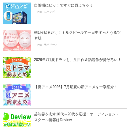
自販機にピッ！ですぐに買えちゃう
（PR）ジハンピ
朝1分貼るだけ！ミルクピールで一日中ずっとうるツ
ヤ肌
（PR）サボリーノ
2026年7月夏ドラマも、注目作＆話題作が勢ぞろい！
【夏アニメ2026】7月期夏の新アニメを一挙紹介！
芸能界を志す10代～20代を応援！オーディション・
スクール情報はDeview