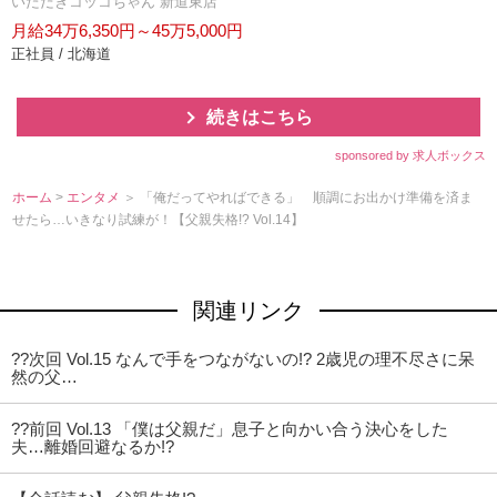
いただきコッコちゃん 新道東店
月給34万6,350円～45万5,000円
正社員 / 北海道
続きはこちら
sponsored by 求人ボックス
ホーム
>
エンタメ
＞ 「俺だってやればできる」 順調にお出かけ準備を済ま
せたら…いきなり試練が！【父親失格!? Vol.14】
関連リンク
??次回 Vol.15 なんで手をつながないの!? 2歳児の理不尽さに呆
然の父…
??前回 Vol.13 「僕は父親だ」息子と向かい合う決心をした
夫…離婚回避なるか!?