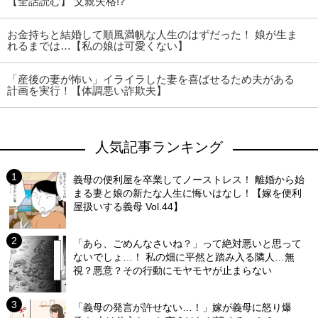
【全話読む】 父親失格!?
お金持ちと結婚して順風満帆な人生のはずだった！ 娘が生ま
れるまでは…【私の娘は可愛くない】
「産後の妻が怖い」イライラした妻を喜ばせるため夫がある
計画を実行！【体調悪い詐欺夫】
人気記事ランキング
義母の便利屋を卒業してノーストレス！ 離婚から始
まる妻と娘の新たな人生に悔いはなし！【嫁を便利
屋扱いする義母 Vol.44】
「あら、ごめんなさいね？」って絶対悪いと思って
ないでしょ…！ 私の畑に平然と踏み入る隣人…無
視？悪意？その行動にモヤモヤが止まらない
「義母の発言が許せない…！」嫁が義母に怒り爆