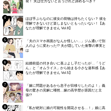
発！ 夫は仕方ないと言うけれど諦めるべき？
ほぼ手ぶらなのに彼女の荷物は持ちたくない？ 彼を
理解できないけど楽しまないともったいない！【あ
なたが理解できません Vol.8】
「夫のスマホ画面がなんか怪しい…」ジム通いで別
人のように変わった!? 夫が隠していた衝撃の事実と
は
結婚前提の付き合いに喜ぶよし子だったが…「うど
ん」と「オムライス」から始まる小さな違和感【あ
なたが理解できません Vol.5】
「嫁に問題があるから息子が目移りしたのよ！」義
母の驚きの見解に唖然…嫁の高学歴が原因だと主
張!?
「私が絶対に娘の可能性を開花させる…！」娘に高