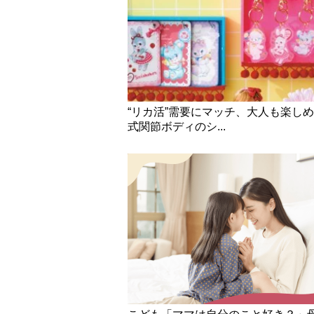
“リカ活”需要にマッチ、大人も楽し
式関節ボディのシ...