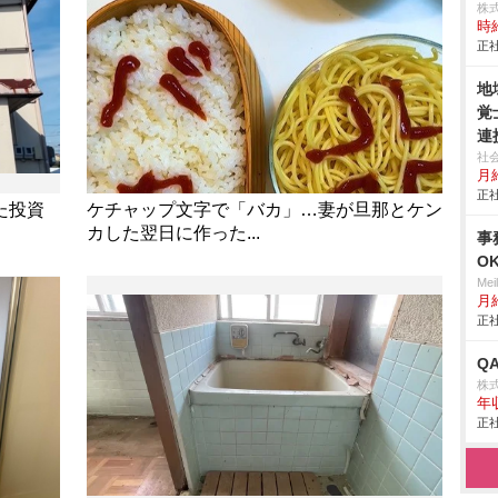
株
時給
正社
地
覚
連
安
社
月給
正社
た投資
ケチャップ文字で「バカ」…妻が旦那とケン
カした翌日に作った...
事
O
Me
月
正社
Q
株
年
正社