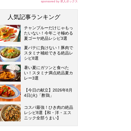
sponsored by 求人ボックス
人気記事ランキング
チャンプルーだけじゃもっ
たいない！今年こそ極める
夏ゴーヤ絶品レシピ3選
夏バテに負けない！豚肉で
スタミナ補給できる絶品レ
シピ8選
暑い夏にガツンと食べた
い！スタミナ満点絶品夏カ
レー3選
【今日の献立】2026年8月
4日(火)「酢鶏」
コスパ最強！ひき肉の絶品
レシピ8選【和・洋・エス
ニック全部うまい】