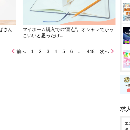
ばさん
マイホーム購入での“盲点”。オシャレでかっ
こいいと思ったけ...
前へ
1
2
3
4
5
6
...
448
次へ
求
エ
タ