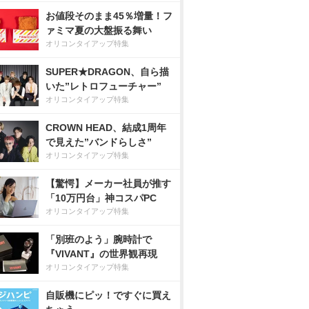
お値段そのまま45％増量！フ
ァミマ夏の大盤振る舞い
オリコンタイアップ特集
SUPER★DRAGON、自ら描
いた”レトロフューチャー”
オリコンタイアップ特集
CROWN HEAD、結成1周年
で見えた”バンドらしさ”
オリコンタイアップ特集
【驚愕】メーカー社員が推す
「10万円台」神コスパPC
オリコンタイアップ特集
「別班のよう」腕時計で
『VIVANT』の世界観再現
オリコンタイアップ特集
自販機にピッ！ですぐに買え