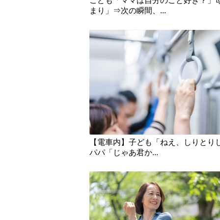
こども「ママは自分のこと好き？」
まり」⇒次の瞬間、...
【電車内】子ども「ねえ、しりとり
パパ「じゃあ君か...