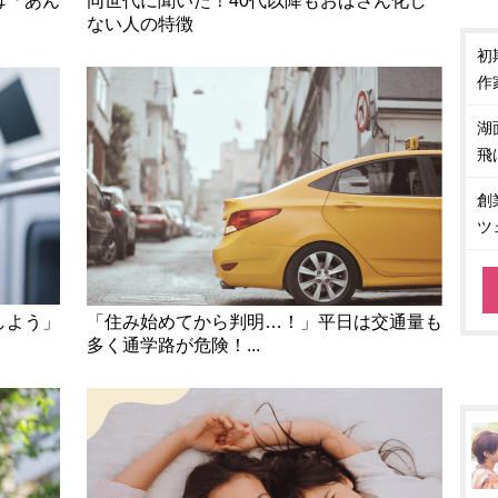
母「あん
同世代に聞いた！40代以降もおばさん化し
ない人の特徴
初
作
湖
飛
創
ツ
しよう」
「住み始めてから判明…！」平日は交通量も
多く通学路が危険！...