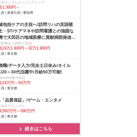
式会社シスムエンジニアリング
1,350円～
員 / 派遣社員 / 愛知県
域包括ケアの主役へ!訪問リハの言語聴
士・ST/ケアマネや訪問看護との強固な
携で大田区の地域医療に貢献病院発信の
心体制
会医療法人財団 仁医会
24万1,900円～32万1,900円
員 / 東京都
務職/データ入力/完全土日休み/ネイル
K/20～30代活躍中/月給50万可能!
illeureVie株式会社
給24万円～50万円
員 / 東京都
A「品質保証」/ゲーム・エンタメ
式会社ラセングル
収350万円～580万円
員 / 東京都
続きはこちら