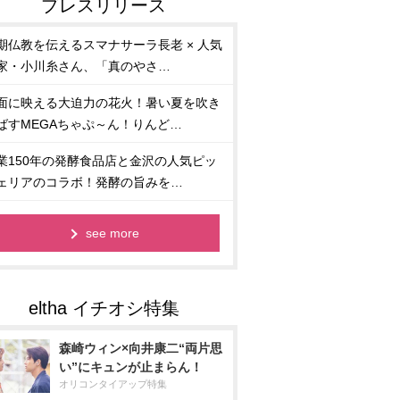
期仏教を伝えるスマナサーラ長老 × 人気
家・小川糸さん、「真のやさ…
面に映える大迫力の花火！暑い夏を吹き
ばすMEGAちゃぷ～ん！りんど…
業150年の発酵食品店と金沢の人気ピッ
ェリアのコラボ！発酵の旨みを…
see more
森崎ウィン×向井康二“両片思
い”にキュンが止まらん！
オリコンタイアップ特集