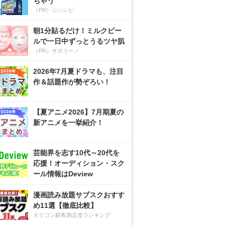
ちゃう
（PR）ジハンピ
朝1分貼るだけ！ミルクピー
ルで一日中ずっとうるツヤ肌
（PR）サボリーノ
2026年7月夏ドラマも、注目
作＆話題作が勢ぞろい！
【夏アニメ2026】7月期夏の
新アニメを一挙紹介！
芸能界を志す10代～20代を
応援！オーディション・スク
ール情報はDeview
漫画読み放題サブスクおすす
め11選【徹底比較】
オリコン顧客満足度ランキング