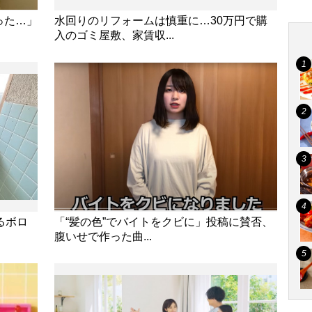
った…」
水回りのリフォームは慎重に…30万円で購
入のゴミ屋敷、家賃収...
るボロ
「“髪の色”でバイトをクビに」投稿に賛否、
腹いせで作った曲...