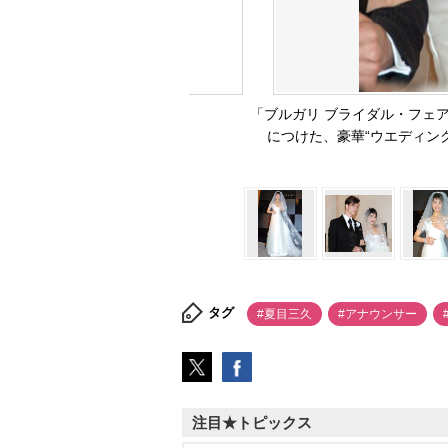
「ブルガリ ブライダル・フェ
につけた、豪華“ウエディン
タグ
#夏目三久
#アナウンサー
注目★トピックス