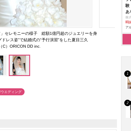
験
あ
株
時給
アル
ア」セレモニーの様子 総額1億円超のジュエリーを身
グドレス姿”で結婚式の“予行演習”をした夏目三久
（C）ORICON DD inc.
#ウエディング