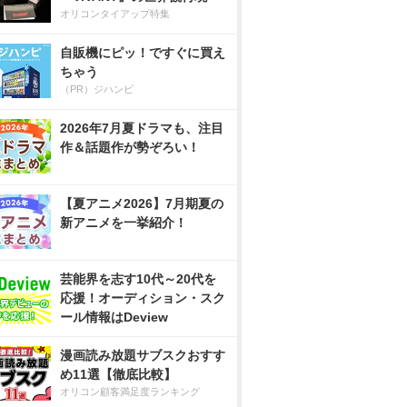
オリコンタイアップ特集
自販機にピッ！ですぐに買え
ちゃう
（PR）ジハンピ
2026年7月夏ドラマも、注目
作＆話題作が勢ぞろい！
【夏アニメ2026】7月期夏の
新アニメを一挙紹介！
芸能界を志す10代～20代を
応援！オーディション・スク
ール情報はDeview
漫画読み放題サブスクおすす
め11選【徹底比較】
オリコン顧客満足度ランキング