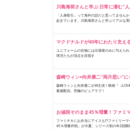
川島海荷さんと学ぶ 日常に潜む“人
「人身取引」って海外の話だと思ってませんか
起きています。川島海荷さんと学ぶリアルな実
マクドナルドが40年にわたり支え
ユニフォームの右袖には出場者のみに与えられ
球児たちが頂点を目指す
森崎ウィン×向井康二“両片思い”
森崎ウィンと向井康二がW主演！映画『（LOVE S
最速配信。究極のピュアラブ！
お値段そのまま45％増量！ファミ
ファミチキにお弁当にアイスも!?ファミリーマ
45％増量作戦」が今夏、シリーズ初の年2回開