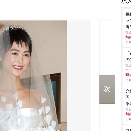
求
保
ラ
両
社
時給
アル
「
の
社
ホ
時給
アル
介
円
る
社
時給
アル
フ