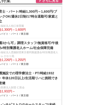
人特集
さらに見る
育士・パート/時給1,300円～1,600円/ブ
ンクOK/週休2日制/17時台退勤可/家庭と
立
会福祉法人狛江保育園
1,300円～1,600円
バイト・パート / 東京都
週3から可」調理スタッフ/無資格可/午後
み/特別養護老人ホーム/社会保障完備
会福祉法人恩賜財団東京都同胞援護会/特別養護老人
ーム ひかり苑
1,226円～1,255円
バイト・パート / 東京都
護施設での理学療法士・PT/時給1932
・年休120日以上/生活期リハに挑戦でき
老健
会医療法人財団 仁医会
1,932円～
バイト・パート / 東京都
レンチビストロのホールスタッフ/未経