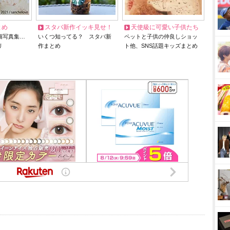
とめ
スタバ新作イッキ見せ！
天使級に可愛い子供たち
猫写真集…
いくつ知ってる？ スタバ新
ペットと子供の仲良しショッ
リ
作まとめ
ト他、SNS話題キッズまとめ