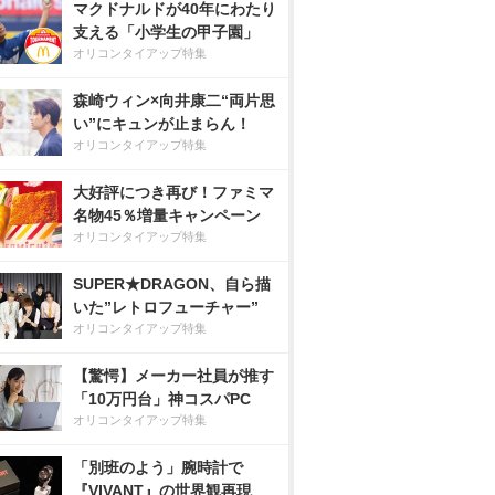
マクドナルドが40年にわたり
支える「小学生の甲子園」
オリコンタイアップ特集
森崎ウィン×向井康二“両片思
い”にキュンが止まらん！
オリコンタイアップ特集
大好評につき再び！ファミマ
名物45％増量キャンペーン
オリコンタイアップ特集
SUPER★DRAGON、自ら描
いた”レトロフューチャー”
オリコンタイアップ特集
【驚愕】メーカー社員が推す
「10万円台」神コスパPC
オリコンタイアップ特集
「別班のよう」腕時計で
『VIVANT』の世界観再現