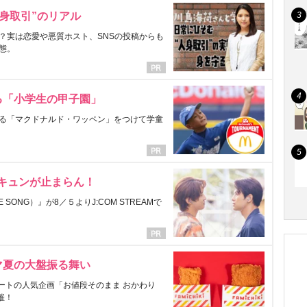
身取引”のリアル
？実は恋愛や悪質ホスト、SNSの投稿からも
態。
る「小学生の甲子園」
る「マクドナルド・ワッペン」をつけて学童
にキュンが止まらん！
ONG）』が8／５よりJ:COM STREAMで
マ夏の大盤振る舞い
ートの人気企画「お値段そのまま おかわり
催！