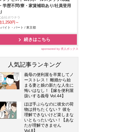
・学歴不問/寮・家賃補助あり/社員登用
り
式会社ボウチラ
1,250円～
バイト・パート / 東京都
続きはこちら
sponsored by 求人ボックス
人気記事ランキング
義母の便利屋を卒業してノ
ーストレス！ 離婚から始
まる妻と娘の新たな人生に
悔いはなし！【嫁を便利屋
扱いする義母 Vol.44】
ほぼ手ぶらなのに彼女の荷
物は持ちたくない？ 彼を
理解できないけど楽しまな
いともったいない！【あな
たが理解できません
Vol.8】