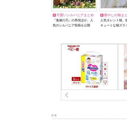
可愛いシルバニアまとめ
癒やしの猫ま
『鬼滅の刃』の再現ほか、人
人気タレント猫、
気のシルバニア投稿を公開
キュートな猫ズラ
P R