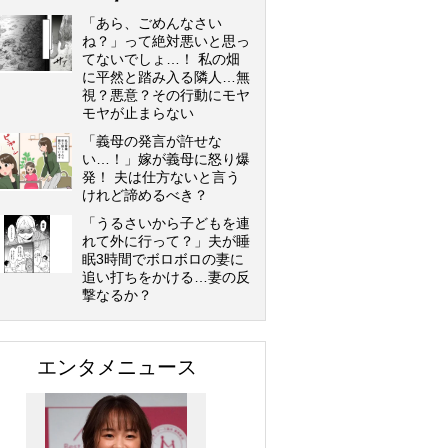
「あら、ごめんなさい
ね？」って絶対悪いと思っ
てないでしょ…！ 私の畑
に平然と踏み入る隣人…無
視？悪意？その行動にモヤ
モヤが止まらない
「義母の発言が許せな
い…！」嫁が義母に怒り爆
発！ 夫は仕方ないと言う
けれど諦めるべき？
「うるさいから子どもを連
れて外に行って？」夫が睡
眠3時間でボロボロの妻に
追い打ちをかける…妻の反
撃なるか？
エンタメニュース