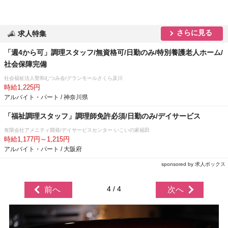
さらに見る
求人特集
「週4から可」調理スタッフ/無資格可/日勤のみ/特別養護老人ホーム/
社会保障完備
社会福祉法人聖和むつみ会/グランモールさくら及川
時給1,225円
アルバイト・パート / 神奈川県
「福祉調理スタッフ」調理師免許必須/日勤のみ/デイサービス
有限会社アメニティ開発/デイサービスセンター いこいの家福田
時給1,177円～1,215円
アルバイト・パート / 大阪府
sponsored by 求人ボックス
4 / 4
前へ
次へ