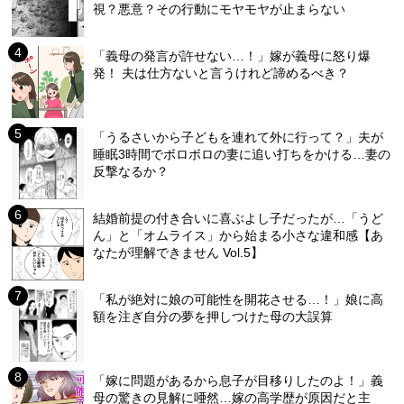
視？悪意？その行動にモヤモヤが止まらない
「義母の発言が許せない…！」嫁が義母に怒り爆
発！ 夫は仕方ないと言うけれど諦めるべき？
「うるさいから子どもを連れて外に行って？」夫が
睡眠3時間でボロボロの妻に追い打ちをかける…妻の
反撃なるか？
結婚前提の付き合いに喜ぶよし子だったが…「うど
ん」と「オムライス」から始まる小さな違和感【あ
なたが理解できません Vol.5】
「私が絶対に娘の可能性を開花させる…！」娘に高
額を注ぎ自分の夢を押しつけた母の大誤算
「嫁に問題があるから息子が目移りしたのよ！」義
母の驚きの見解に唖然…嫁の高学歴が原因だと主