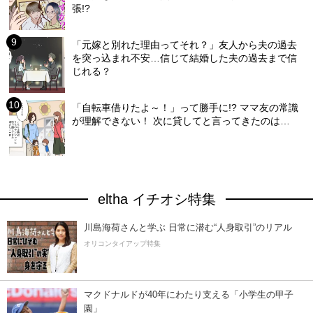
張!?
「元嫁と別れた理由ってそれ？」友人から夫の過去
を突っ込まれ不安…信じて結婚した夫の過去まで信
じれる？
「自転車借りたよ～！」って勝手に!? ママ友の常識
が理解できない！ 次に貸してと言ってきたのは…
eltha イチオシ特集
川島海荷さんと学ぶ 日常に潜む“人身取引”のリアル
オリコンタイアップ特集
マクドナルドが40年にわたり支える「小学生の甲子
園」