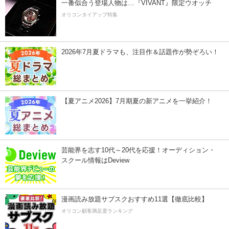
一番似合う登場人物は…『VIVANT』限定ウオッチ
オリコンタイアップ特集
2026年7月夏ドラマも、注目作＆話題作が勢ぞろい！
【夏アニメ2026】7月期夏の新アニメを一挙紹介！
芸能界を志す10代～20代を応援！オーディション・
スクール情報はDeview
漫画読み放題サブスクおすすめ11選【徹底比較】
オリコン顧客満足度ランキング