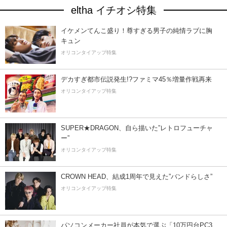
eltha イチオシ特集
イケメンてんこ盛り！尊すぎる男子の純情ラブに胸
キュン
オリコンタイアップ特集
デカすぎ都市伝説発生!?ファミマ45％増量作戦再来
オリコンタイアップ特集
SUPER★DRAGON、自ら描いた”レトロフューチャ
ー”
オリコンタイアップ特集
CROWN HEAD、結成1周年で見えた”バンドらしさ”
オリコンタイアップ特集
パソコンメーカー社員が本気で選ぶ「10万円台PC3