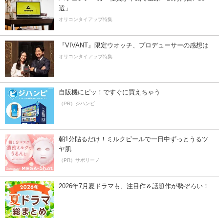
選」
オリコンタイアップ特集
『VIVANT』限定ウオッチ、プロデューサーの感想は
オリコンタイアップ特集
自販機にピッ！ですぐに買えちゃう
（PR）ジハンピ
朝1分貼るだけ！ミルクピールで一日中ずっとうるツ
ヤ肌
（PR）サボリーノ
2026年7月夏ドラマも、注目作＆話題作が勢ぞろい！