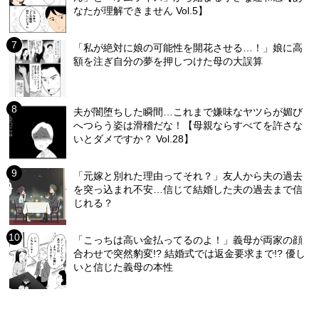
なたが理解できません Vol.5】
「私が絶対に娘の可能性を開花させる…！」娘に高
額を注ぎ自分の夢を押しつけた母の大誤算
夫が闇堕ちした瞬間…これまで嫌味なヤツらが媚び
へつらう姿は滑稽だな！【母親ならすべてを許さな
いとダメですか？ Vol.28】
「元嫁と別れた理由ってそれ？」友人から夫の過去
を突っ込まれ不安…信じて結婚した夫の過去まで信
じれる？
「こっちは高い金払ってるのよ！」義母が両家の顔
合わせで突然豹変!? 結婚式では返金要求まで!? 優し
いと信じた義母の本性