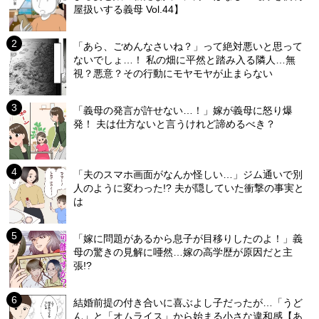
屋扱いする義母 Vol.44】
「あら、ごめんなさいね？」って絶対悪いと思って
ないでしょ…！ 私の畑に平然と踏み入る隣人…無
視？悪意？その行動にモヤモヤが止まらない
「義母の発言が許せない…！」嫁が義母に怒り爆
発！ 夫は仕方ないと言うけれど諦めるべき？
「夫のスマホ画面がなんか怪しい…」ジム通いで別
人のように変わった!? 夫が隠していた衝撃の事実と
は
「嫁に問題があるから息子が目移りしたのよ！」義
母の驚きの見解に唖然…嫁の高学歴が原因だと主
張!?
結婚前提の付き合いに喜ぶよし子だったが…「うど
ん」と「オムライス」から始まる小さな違和感【あ