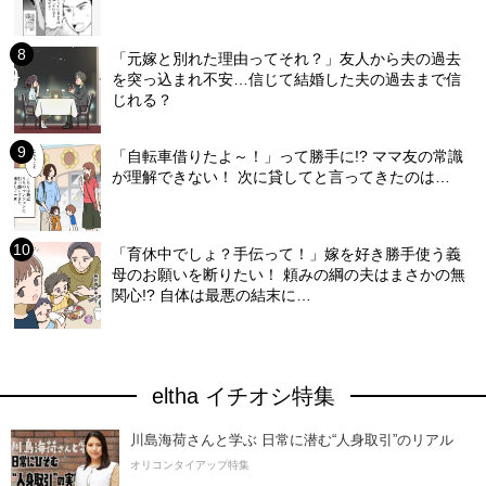
「元嫁と別れた理由ってそれ？」友人から夫の過去
を突っ込まれ不安…信じて結婚した夫の過去まで信
じれる？
「自転車借りたよ～！」って勝手に!? ママ友の常識
が理解できない！ 次に貸してと言ってきたのは…
「育休中でしょ？手伝って！」嫁を好き勝手使う義
母のお願いを断りたい！ 頼みの綱の夫はまさかの無
関心!? 自体は最悪の結末に…
eltha イチオシ特集
川島海荷さんと学ぶ 日常に潜む“人身取引”のリアル
オリコンタイアップ特集