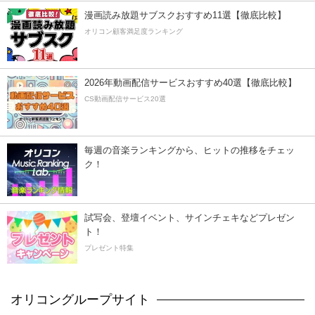
漫画読み放題サブスクおすすめ11選【徹底比較】
オリコン顧客満足度ランキング
2026年動画配信サービスおすすめ40選【徹底比較】
CS動画配信サービス20選
毎週の音楽ランキングから、ヒットの推移をチェッ
ク！
試写会、登壇イベント、サインチェキなどプレゼン
ト！
プレゼント特集
オリコングループサイト