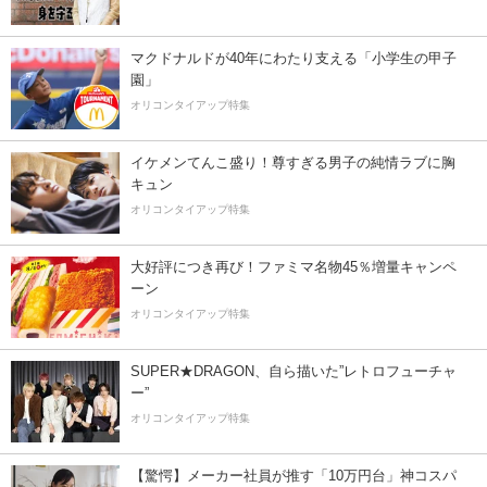
マクドナルドが40年にわたり支える「小学生の甲子
園」
オリコンタイアップ特集
イケメンてんこ盛り！尊すぎる男子の純情ラブに胸
キュン
オリコンタイアップ特集
大好評につき再び！ファミマ名物45％増量キャンペ
ーン
オリコンタイアップ特集
SUPER★DRAGON、自ら描いた”レトロフューチャ
ー”
オリコンタイアップ特集
【驚愕】メーカー社員が推す「10万円台」神コスパ