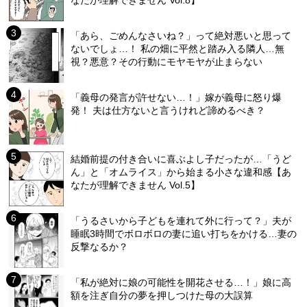
なたが理解できません Vol.8】
「あら、ごめんなさいね？」って絶対悪いと思って
ないでしょ…！ 私の畑に平然と踏み入る隣人…無
視？悪意？その行動にモヤモヤが止まらない
「義母の発言が許せない…！」嫁が義母に怒り爆
発！ 夫は仕方ないと言うけれど諦めるべき？
結婚前提の付き合いに喜ぶよし子だったが…「うど
ん」と「オムライス」から始まる小さな違和感【あ
なたが理解できません Vol.5】
「うるさいから子どもを連れて外に行って？」夫が
睡眠3時間でボロボロの妻に追い打ちをかける…妻の
反撃なるか？
「私が絶対に娘の可能性を開花させる…！」娘に高
額を注ぎ自分の夢を押しつけた母の大誤算