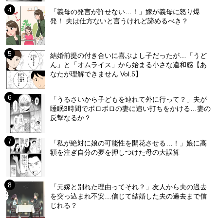
「義母の発言が許せない…！」嫁が義母に怒り爆
発！ 夫は仕方ないと言うけれど諦めるべき？
結婚前提の付き合いに喜ぶよし子だったが…「うど
ん」と「オムライス」から始まる小さな違和感【あ
なたが理解できません Vol.5】
「うるさいから子どもを連れて外に行って？」夫が
睡眠3時間でボロボロの妻に追い打ちをかける…妻の
反撃なるか？
「私が絶対に娘の可能性を開花させる…！」娘に高
額を注ぎ自分の夢を押しつけた母の大誤算
「元嫁と別れた理由ってそれ？」友人から夫の過去
を突っ込まれ不安…信じて結婚した夫の過去まで信
じれる？