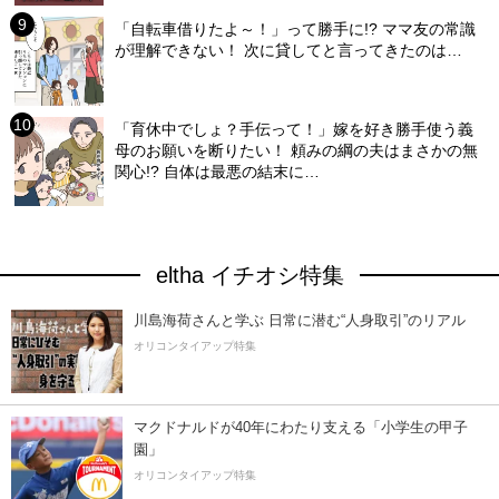
「自転車借りたよ～！」って勝手に!? ママ友の常識
が理解できない！ 次に貸してと言ってきたのは…
「育休中でしょ？手伝って！」嫁を好き勝手使う義
母のお願いを断りたい！ 頼みの綱の夫はまさかの無
関心!? 自体は最悪の結末に…
eltha イチオシ特集
川島海荷さんと学ぶ 日常に潜む“人身取引”のリアル
オリコンタイアップ特集
マクドナルドが40年にわたり支える「小学生の甲子
園」
オリコンタイアップ特集