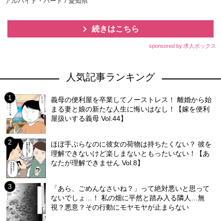
アルバイト・パート / 愛知県
続きはこちら
sponsored by 求人ボックス
人気記事ランキング
義母の便利屋を卒業してノーストレス！ 離婚から始
まる妻と娘の新たな人生に悔いはなし！【嫁を便利
屋扱いする義母 Vol.44】
ほぼ手ぶらなのに彼女の荷物は持ちたくない？ 彼を
理解できないけど楽しまないともったいない！【あ
なたが理解できません Vol.8】
「あら、ごめんなさいね？」って絶対悪いと思って
ないでしょ…！ 私の畑に平然と踏み入る隣人…無
視？悪意？その行動にモヤモヤが止まらない