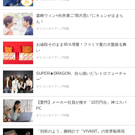
森崎ウィン×向井康二“両片思い”にキュンが止まら
ん！
オリコンタイアップ特集
お値段そのまま45％増量！ファミマ夏の大盤振る舞
い
オリコンタイアップ特集
SUPER★DRAGON、自ら描いた”レトロフューチャ
ー”
オリコンタイアップ特集
【驚愕】メーカー社員が推す「10万円台」神コスパ
PC
オリコンタイアップ特集
「別班のよう」腕時計で『VIVANT』の世界観再現