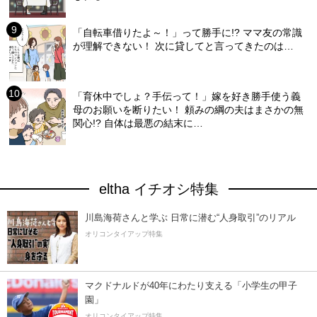
「自転車借りたよ～！」って勝手に!? ママ友の常識
が理解できない！ 次に貸してと言ってきたのは…
「育休中でしょ？手伝って！」嫁を好き勝手使う義
母のお願いを断りたい！ 頼みの綱の夫はまさかの無
関心!? 自体は最悪の結末に…
eltha イチオシ特集
川島海荷さんと学ぶ 日常に潜む“人身取引”のリアル
オリコンタイアップ特集
マクドナルドが40年にわたり支える「小学生の甲子
園」
オリコンタイアップ特集