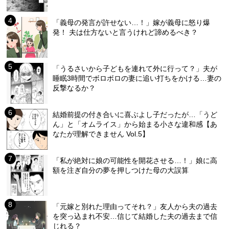
「義母の発言が許せない…！」嫁が義母に怒り爆
発！ 夫は仕方ないと言うけれど諦めるべき？
「うるさいから子どもを連れて外に行って？」夫が
睡眠3時間でボロボロの妻に追い打ちをかける…妻の
反撃なるか？
結婚前提の付き合いに喜ぶよし子だったが…「うど
ん」と「オムライス」から始まる小さな違和感【あ
なたが理解できません Vol.5】
「私が絶対に娘の可能性を開花させる…！」娘に高
額を注ぎ自分の夢を押しつけた母の大誤算
「元嫁と別れた理由ってそれ？」友人から夫の過去
を突っ込まれ不安…信じて結婚した夫の過去まで信
じれる？