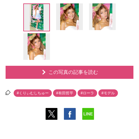
この写真の記事を読む
#くりぃむしちゅー
#有田哲平
#ローラ
#モデル