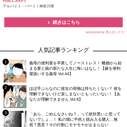
時給1,300円
アルバイト・パート / 神奈川県
続きはこちら
sponsored by 求人ボックス
人気記事ランキング
義母の便利屋を卒業してノーストレス！ 離婚から始
まる妻と娘の新たな人生に悔いはなし！【嫁を便利
屋扱いする義母 Vol.44】
ほぼ手ぶらなのに彼女の荷物は持ちたくない？ 彼を
理解できないけど楽しまないともったいない！【あ
なたが理解できません Vol.8】
「あら、ごめんなさいね？」って絶対悪いと思って
ないでしょ…！ 私の畑に平然と踏み入る隣人…無
視？悪意？その行動にモヤモヤが止まらない