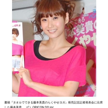
書籍『タオルでできる藤本美貴のらくやせヨガ』発売記念記者発表会に出席
した藤本美貴 （C）ORICON DD inc.