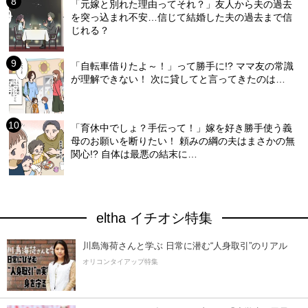
「元嫁と別れた理由ってそれ？」友人から夫の過去
を突っ込まれ不安…信じて結婚した夫の過去まで信
じれる？
「自転車借りたよ～！」って勝手に!? ママ友の常識
が理解できない！ 次に貸してと言ってきたのは…
「育休中でしょ？手伝って！」嫁を好き勝手使う義
母のお願いを断りたい！ 頼みの綱の夫はまさかの無
関心!? 自体は最悪の結末に…
eltha イチオシ特集
川島海荷さんと学ぶ 日常に潜む“人身取引”のリアル
オリコンタイアップ特集