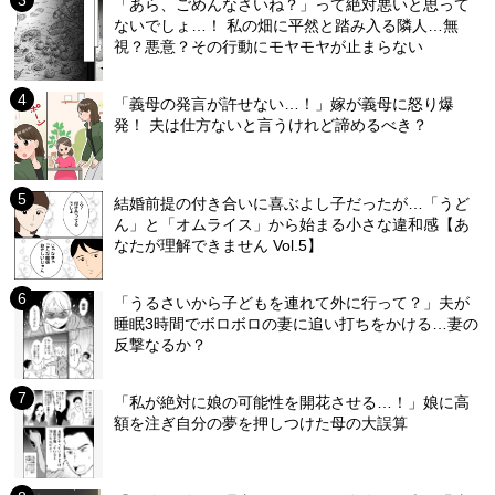
「あら、ごめんなさいね？」って絶対悪いと思って
ないでしょ…！ 私の畑に平然と踏み入る隣人…無
視？悪意？その行動にモヤモヤが止まらない
「義母の発言が許せない…！」嫁が義母に怒り爆
発！ 夫は仕方ないと言うけれど諦めるべき？
結婚前提の付き合いに喜ぶよし子だったが…「うど
ん」と「オムライス」から始まる小さな違和感【あ
なたが理解できません Vol.5】
「うるさいから子どもを連れて外に行って？」夫が
睡眠3時間でボロボロの妻に追い打ちをかける…妻の
反撃なるか？
「私が絶対に娘の可能性を開花させる…！」娘に高
額を注ぎ自分の夢を押しつけた母の大誤算