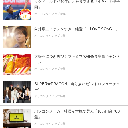
マクドナルドが40年にわたり支える「小学生の甲子
園」
オリコンタイアップ特集
向井康二イケメンすぎ！純愛『（LOVE SONG）』
オリコンタイアップ特集
大好評につき再び！ファミマ名物45％増量キャンペ
ーン
オリコンタイアップ特集
SUPER★DRAGON、自ら描いた”レトロフューチャ
ー”
オリコンタイアップ特集
パソコンメーカー社員が本気で選ぶ「10万円台PC3
選」
オリコンタイアップ特集