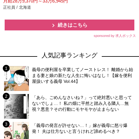
月給28万9,370円～33万6,945円
正社員 / 北海道
続きはこちら
sponsored by 求人ボックス
人気記事ランキング
義母の便利屋を卒業してノーストレス！ 離婚から始
まる妻と娘の新たな人生に悔いはなし！【嫁を便利
屋扱いする義母 Vol.44】
「あら、ごめんなさいね？」って絶対悪いと思って
ないでしょ…！ 私の畑に平然と踏み入る隣人…無
視？悪意？その行動にモヤモヤが止まらない
「義母の発言が許せない…！」嫁が義母に怒り爆
発！ 夫は仕方ないと言うけれど諦めるべき？