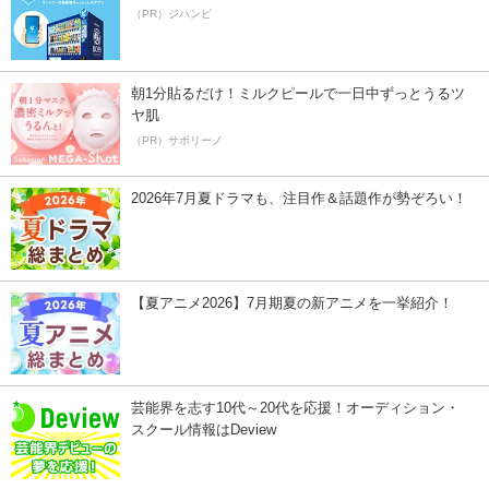
（PR）ジハンピ
朝1分貼るだけ！ミルクピールで一日中ずっとうるツ
ヤ肌
（PR）サボリーノ
2026年7月夏ドラマも、注目作＆話題作が勢ぞろい！
【夏アニメ2026】7月期夏の新アニメを一挙紹介！
芸能界を志す10代～20代を応援！オーディション・
スクール情報はDeview