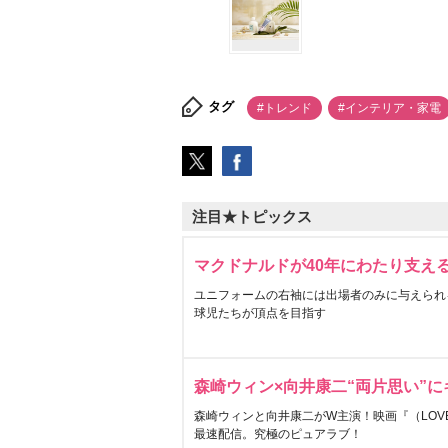
タグ
#トレンド
#インテリア・家電
注目★トピックス
マクドナルドが40年にわたり支え
ユニフォームの右袖には出場者のみに与えられ
球児たちが頂点を目指す
森崎ウィン×向井康二“両片思い”
森崎ウィンと向井康二がW主演！映画『（LOVE S
最速配信。究極のピュアラブ！