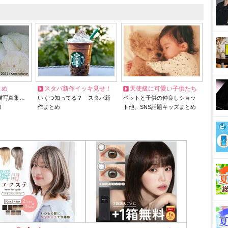
とめ
スタバ新作イッキ見せ！
天使級に可愛い子供たち
猫写真集…
いくつ知ってる？ スタバ新
ペットと子供の仲良しショッ
リ
作まとめ
ト他、SNS話題キッズまとめ