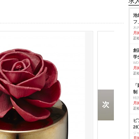
求
池
フ
木
月給
正社
創
学
W
月給
正社
「
制
特
月給
正社
ピ
2
ジ
月