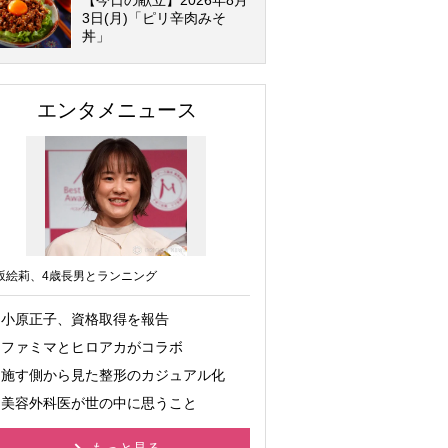
【今日の献立】2026年8月
3日(月)「ピリ辛肉みそ
丼」
エンタメニュース
坂絵莉、4歳長男とランニング
小原正子、資格取得を報告
ファミマとヒロアカがコラボ
施す側から見た整形のカジュアル化
美容外科医が世の中に思うこと