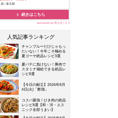
員 / 東京都
続きはこちら
sponsored by 求人ボックス
人気記事ランキング
チャンプルーだけじゃもっ
たいない！今年こそ極める
夏ゴーヤ絶品レシピ3選
夏バテに負けない！豚肉で
スタミナ補給できる絶品レ
シピ8選
【今日の献立】2026年8月
4日(火)「酢鶏」
コスパ最強！ひき肉の絶品
レシピ8選【和・洋・エス
ニック全部うまい】