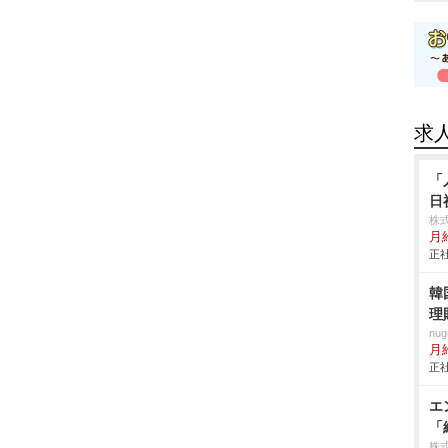
求
「
日
株
月
正社
韓
理
nu
月給
正社
エ
「
株