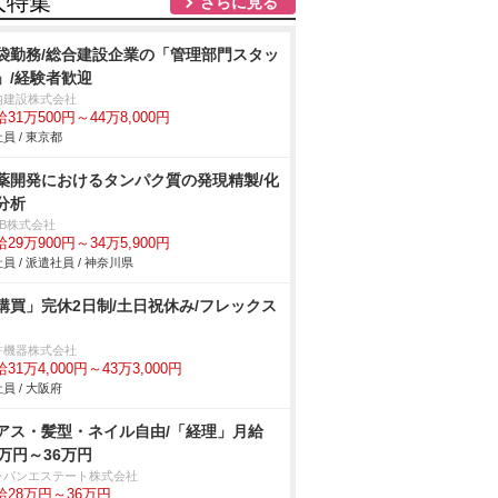
人特集
さらに見る
袋勤務/総合建設企業の「管理部門スタッ
」/経験者歓迎
内建設株式会社
31万500円～44万8,000円
員 / 東京都
薬開発におけるタンパク質の発現精製/化
分析
DB株式会社
29万900円～34万5,900円
員 / 派遣社員 / 神奈川県
購買」完休2日制/土日祝休み/フレックス
許機器株式会社
31万4,000円～43万3,000円
員 / 大阪府
アス・髪型・ネイル自由/「経理」月給
8万円～36万円
ャパンエステート株式会社
給28万円～36万円