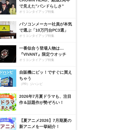
CROWN HEAD、結成1周年
で見えた”バンドらしさ”
オリコンタイアップ特集
パソコンメーカー社員が本気
で選ぶ「10万円台PC3選」
オリコンタイアップ特集
一番似合う登場人物は…
『VIVANT』限定ウオッチ
オリコンタイアップ特集
自販機にピッ！ですぐに買え
ちゃう
（PR）ジハンピ
2026年7月夏ドラマも、注目
作＆話題作が勢ぞろい！
【夏アニメ2026】7月期夏の
新アニメを一挙紹介！