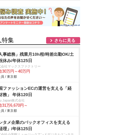
人特集
さらに見る
人事総務」残業月10h程/時差出勤OK/土
祝休み/年休125日
式会社マックスファクトリー
給30万円～40万円
員 / 東京都
国ファッションECの運営を支える「経
財務」 年休120日
gu Japan株式会社
31万6,670円～
員 / 東京都
ンタメ企業のバックオフィスを支える
経理」/年休125日
式会社小学館ミュージックアンドデジタルエンタテ