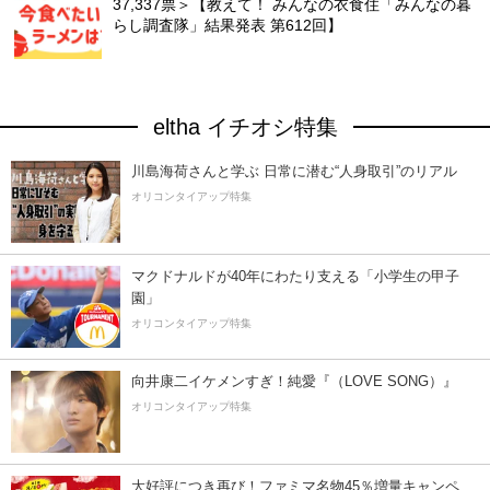
37,337票＞【教えて！ みんなの衣食住「みんなの暮
らし調査隊」結果発表 第612回】
eltha イチオシ特集
川島海荷さんと学ぶ 日常に潜む“人身取引”のリアル
オリコンタイアップ特集
マクドナルドが40年にわたり支える「小学生の甲子
園」
オリコンタイアップ特集
向井康二イケメンすぎ！純愛『（LOVE SONG）』
オリコンタイアップ特集
大好評につき再び！ファミマ名物45％増量キャンペ