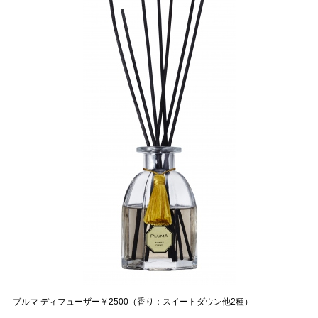
ブルマ ディフューザー￥2500（香り：スイートダウン他2種）