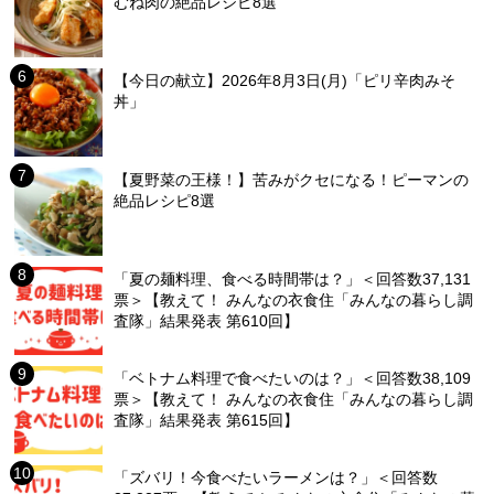
むね肉の絶品レシピ8選
【今日の献立】2026年8月3日(月)「ピリ辛肉みそ
丼」
【夏野菜の王様！】苦みがクセになる！ピーマンの
絶品レシピ8選
「夏の麺料理、食べる時間帯は？」＜回答数37,131
票＞【教えて！ みんなの衣食住「みんなの暮らし調
査隊」結果発表 第610回】
「ベトナム料理で食べたいのは？」＜回答数38,109
票＞【教えて！ みんなの衣食住「みんなの暮らし調
査隊」結果発表 第615回】
「ズバリ！今食べたいラーメンは？」＜回答数