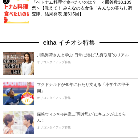
「ベトナム料理で食べたいのは？」＜回答数38,109
票＞【教えて！ みんなの衣食住「みんなの暮らし調
査隊」結果発表 第615回】
eltha イチオシ特集
川島海荷さんと学ぶ 日常に潜む“人身取引”のリアル
オリコンタイアップ特集
マクドナルドが40年にわたり支える「小学生の甲子
園」
オリコンタイアップ特集
森崎ウィン×向井康二“両片思い”にキュンが止まら
ん！
オリコンタイアップ特集