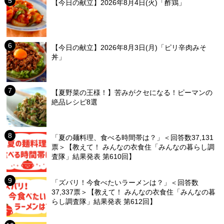
【今日の献立】2026年8月4日(火)「酢鶏」
【今日の献立】2026年8月3日(月)「ピリ辛肉みそ
丼」
【夏野菜の王様！】苦みがクセになる！ピーマンの
絶品レシピ8選
「夏の麺料理、食べる時間帯は？」＜回答数37,131
票＞【教えて！ みんなの衣食住「みんなの暮らし調
査隊」結果発表 第610回】
「ズバリ！今食べたいラーメンは？」＜回答数
37,337票＞【教えて！ みんなの衣食住「みんなの暮
らし調査隊」結果発表 第612回】