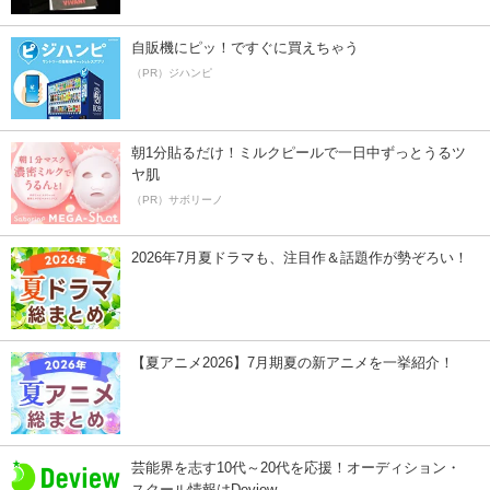
自販機にピッ！ですぐに買えちゃう
（PR）ジハンピ
朝1分貼るだけ！ミルクピールで一日中ずっとうるツ
ヤ肌
（PR）サボリーノ
2026年7月夏ドラマも、注目作＆話題作が勢ぞろい！
【夏アニメ2026】7月期夏の新アニメを一挙紹介！
芸能界を志す10代～20代を応援！オーディション・
スクール情報はDeview