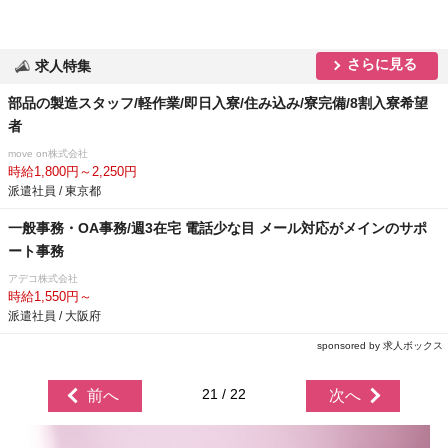
さらに見る
求人特集
部品の製造スタッフ/軽作業/即日入寮/住み込み/寮完備/8割入寮希望
者
move on株式会社
時給1,800円～2,250円
派遣社員 / 東京都
一般事務・OA事務/週3在宅 電話少な目 メール対応がメインのサポ
ート事務
アデコ株式会社
時給1,550円～
派遣社員 / 大阪府
sponsored by 求人ボックス
21 / 22
前へ
次へ