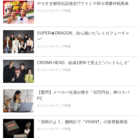
デカすぎ都市伝説発生!?ファミマ45％増量作戦再来
オリコンタイアップ特集
SUPER★DRAGON、自ら描いた”レトロフューチャ
ー”
オリコンタイアップ特集
CROWN HEAD、結成1周年で見えた”バンドらしさ”
オリコンタイアップ特集
【驚愕】メーカー社員が推す「10万円台」神コスパ
PC
オリコンタイアップ特集
「別班のよう」腕時計で『VIVANT』の世界観再現
オリコンタイアップ特集